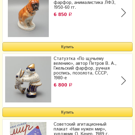
фарфор, анималистика ЛФЗ,
1950-60 гг.
6 850
Р
Статуэтка «По щучьему
велению», автор Петров В. А.,
Гжельский фарфор, ручная
роспись, позолота, СССР,
1980-е
6 800
Р
Советский агитационный
плакат «Нам нужен мир»,
художник О. Качер, 1989 г.