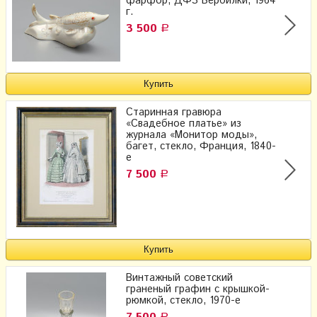
фарфор, ДФЗ Вербилки, 1964
г.
3 500
Р
Старинная гравюра
«Свадебное платье» из
журнала «Монитор моды»,
багет, стекло, Франция, 1840-
е
7 500
Р
Винтажный советский
граненый графин с крышкой-
рюмкой, стекло, 1970-е
Р