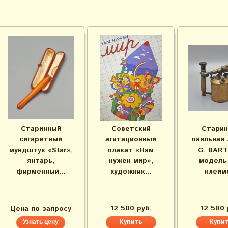
Старинный
Советский
Старин
сигаретный
агитационный
паяльная 
мундштук «Star»,
плакат «Нам
G. BART
янтарь,
нужен мир»,
модель 
фирменный...
художник...
клеймо
12 500 руб.
12 500 
Цена по запросу
Узнать цену