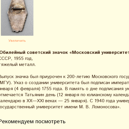
Увеличить
Юбилейный советский значок «Московский университет
СССР, 1955 год,
тяжелый металл.
Выпуск значка был приурочен к 200-летию Московского гос
(МГУ). Указ о создании университета был подписан импер
января (4 февраля) 1755 года. В память о дне подписания у
отмечается Татьянин день (12 января по юлианскому календ
календарю в XX—XXI веках — 25 января). C 1940 года унив
государственный университет имени М. В. Ломоносова».
Рекомендуем посмотреть