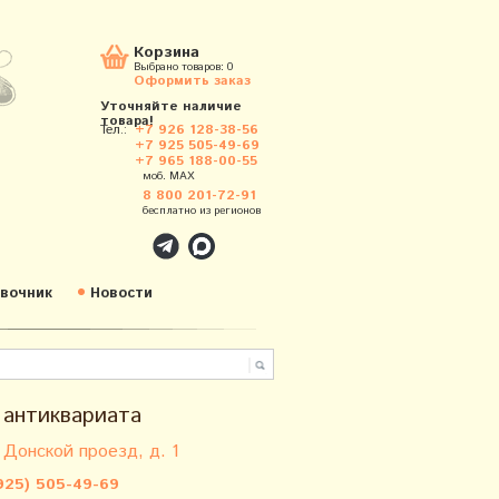
Корзина
Выбрано товаров:
0
Оформить заказ
Уточняйте наличие
товара!
Тел.:
+7 926 128-38-56
+7 925 505-49-69
+7 965 188-00-55
моб. MAX
8 800 201-72-91
бесплатно из регионов
вочник
Новости
 антиквариата
 Донской проезд, д. 1
925) 505-49-69