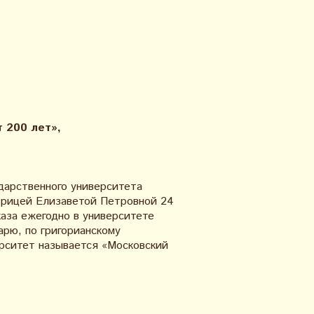
 200 лет»,
ударственного университета
атрицей Елизаветой Петровной 24
каза ежегодно в университете
арю, по григорианскому
ерситет называется «Московский