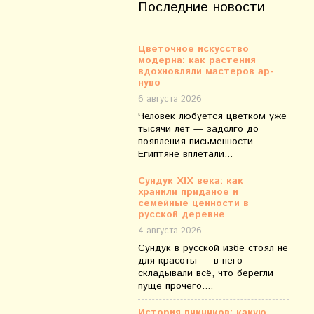
Последние новости
Цветочное искусство
модерна: как растения
вдохновляли мастеров ар-
нуво
6 августа 2026
Человек любуется цветком уже
тысячи лет — задолго до
появления письменности.
Египтяне вплетали...
Сундук XIX века: как
хранили приданое и
семейные ценности в
русской деревне
4 августа 2026
Сундук в русской избе стоял не
для красоты — в него
складывали всё, что берегли
пуще прочего....
История пикников: какую