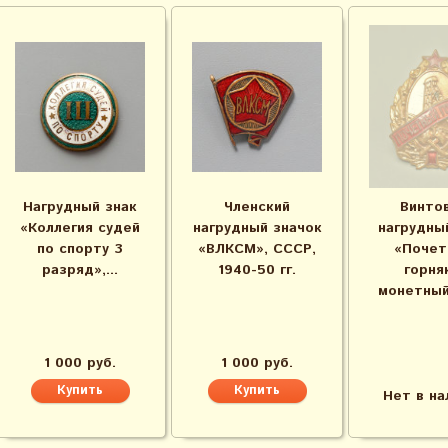
Нагрудный знак
Членский
Винто
«Коллегия судей
нагрудный значок
нагрудны
по спорту 3
«ВЛКСМ», СССР,
«Почет
разряд»,...
1940-50 гг.
горня
монетный
1 000 руб.
1 000 руб.
Нет в на