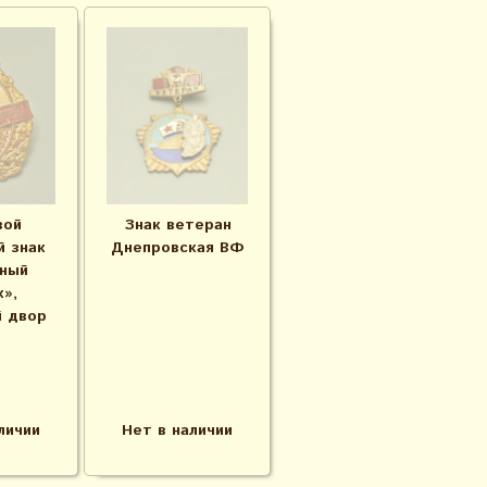
вой
Знак ветеран
й знак
Днепровская ВФ
ный
к»,
 двор
личии
Нет в наличии