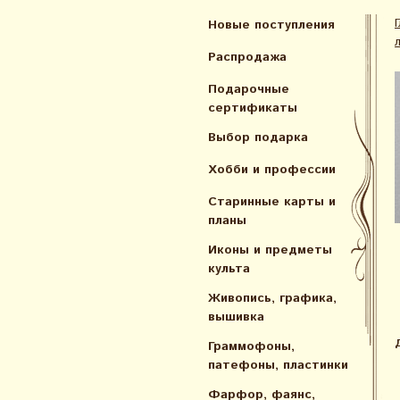
Новые поступления
Распродажа
Подарочные
сертификаты
Выбор подарка
Хобби и профессии
Старинные карты и
планы
Иконы и предметы
культа
Живопись, графика,
вышивка
Граммофоны,
патефоны, пластинки
Фарфор, фаянс,