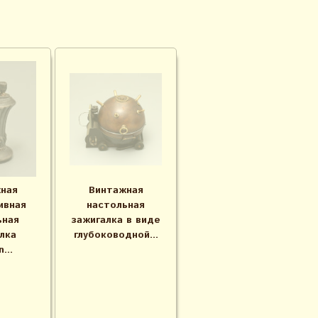
ная
Винтажная
ивная
настольная
ьная
зажигалка в виде
лка
глубоководной...
...