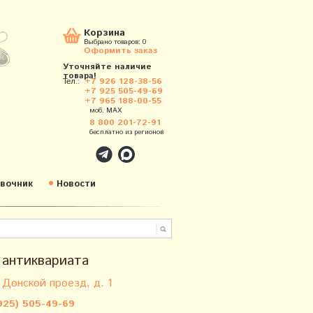
Корзина
Выбрано товаров:
0
Оформить заказ
Уточняйте наличие
товара!
Тел.:
+7 926 128-38-56
+7 925 505-49-69
+7 965 188-00-55
моб. MAX
8 800 201-72-91
бесплатно из регионов
вочник
Новости
 антиквариата
 Донской проезд, д. 1
925) 505-49-69