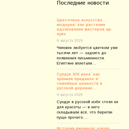
Последние новости
Цветочное искусство
модерна: как растения
вдохновляли мастеров ар-
нуво
6 августа 2026
Человек любуется цветком уже
тысячи лет — задолго до
появления письменности.
Египтяне вплетали...
Сундук XIX века: как
хранили приданое и
семейные ценности в
русской деревне
4 августа 2026
Сундук в русской избе стоял не
для красоты — в него
складывали всё, что берегли
пуще прочего....
История пикников: какую