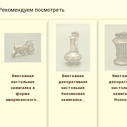
Рекомендуем посмотреть
Винтажная
Винтажная
Винтаж
настольная
декоративная
декорат
зажигалка в
настольная
настол
форме
бензиновая
зажига
американского...
зажигалка...
Ronson