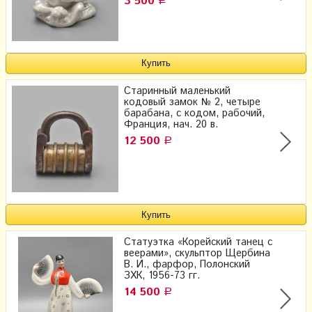
3 500
Р
Старинный маленький
кодовый замок № 2, четыре
барабана, с кодом, рабочий,
Франция, нач. 20 в.
12 500
Р
Статуэтка «Корейский танец с
веерами», скульптор Щербина
В. И., фарфор, Полонский
ЗХК, 1956-73 гг.
14 500
Р