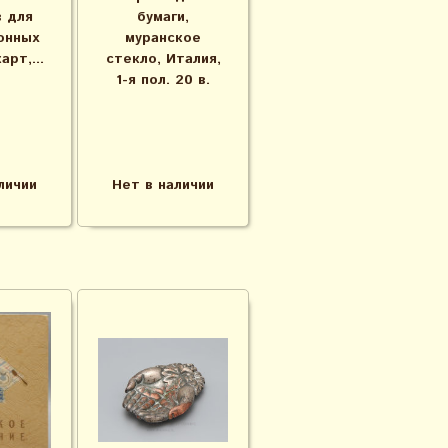
в для
бумаги,
онных
муранское
арт,...
стекло, Италия,
1-я пол. 20 в.
личии
Нет в наличии