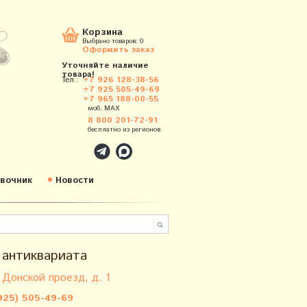
Корзина
Выбрано товаров:
0
Оформить заказ
Уточняйте наличие
товара!
Тел.:
+7 926 128-38-56
+7 925 505-49-69
+7 965 188-00-55
моб. MAX
8 800 201-72-91
бесплатно из регионов
вочник
Новости
 антиквариата
 Донской проезд, д. 1
925) 505-49-69