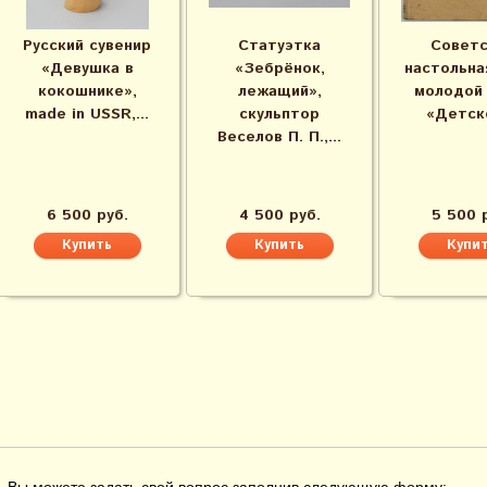
Русский сувенир
Статуэтка
Советс
«Девушка в
«Зебрёнок,
настольна
кокошнике»,
лежащий»,
молодой
made in USSR,...
скульптор
«Детско
Веселов П. П.,...
6 500 руб.
4 500 руб.
5 500 