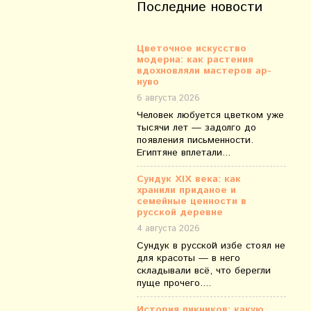
Последние новости
Цветочное искусство
модерна: как растения
вдохновляли мастеров ар-
нуво
6 августа 2026
Человек любуется цветком уже
тысячи лет — задолго до
появления письменности.
Египтяне вплетали...
Сундук XIX века: как
хранили приданое и
семейные ценности в
русской деревне
4 августа 2026
Сундук в русской избе стоял не
для красоты — в него
складывали всё, что берегли
пуще прочего....
История пикников: какую