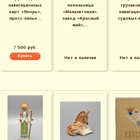
навигационных
пепельница
грузико
карт «Якорь»,
«Малахитовая»,
навигаци
пресс-папье...
завод «Красный
судовых к
май»,...
7 500 руб.
Нет в наличии
Нет в на