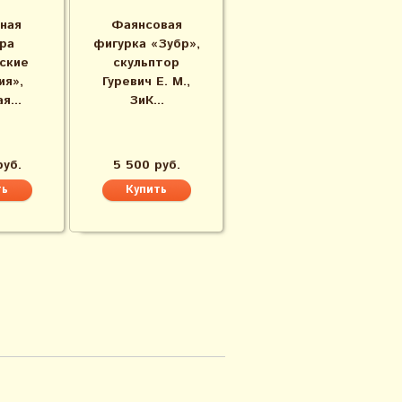
ная
Фаянсовая
ра
фигурка «Зубр»,
ские
скульптор
ия»,
Гуревич Е. М.,
я...
ЗиК...
руб.
5 500 руб.