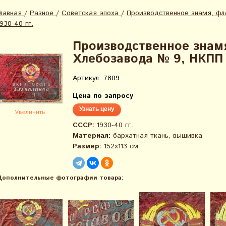
Главная
/
Разное
/
Советская эпоха
/
Производственное знамя, ф
1930-40 гг.
Производственное знам
Хлебозавода № 9, НКПП 
Артикул: 7809
Цена по запросу
Узнать цену
Увеличить
СССР:
1930-40 гг.
Материал:
бархатная ткань, вышивка
Размер:
152х113 см
Дополнительные фотографии товара: