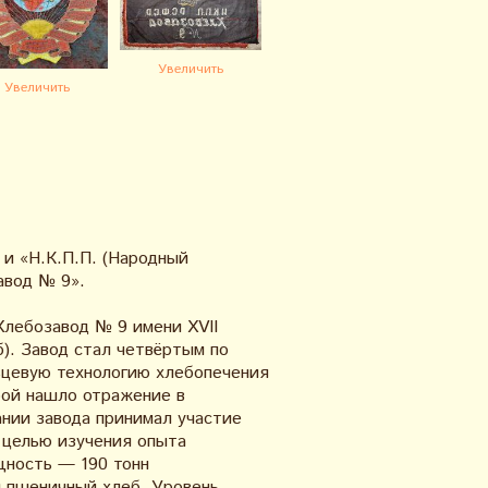
Увеличить
Увеличить
 и «Н.К.П.П. (Народный
авод № 9».
Хлебозавод № 9 имени XVII
). Завод стал четвёртым по
ьцевую технологию хлебопечения
рой нашло отражение в
нии завода принимал участие
 целью изучения опыта
щность — 190 тонн
й пшеничный хлеб. Уровень