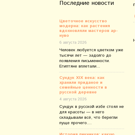
Последние новости
Цветочное искусство
модерна: как растения
вдохновляли мастеров ар-
нуво
6 августа 2026
Человек любуется цветком уже
тысячи лет — задолго до
появления письменности.
Египтяне вплетали...
Сундук XIX века: как
хранили приданое и
семейные ценности в
русской деревне
4 августа 2026
Сундук в русской избе стоял не
для красоты — в него
складывали всё, что берегли
пуще прочего....
История пикников: какую