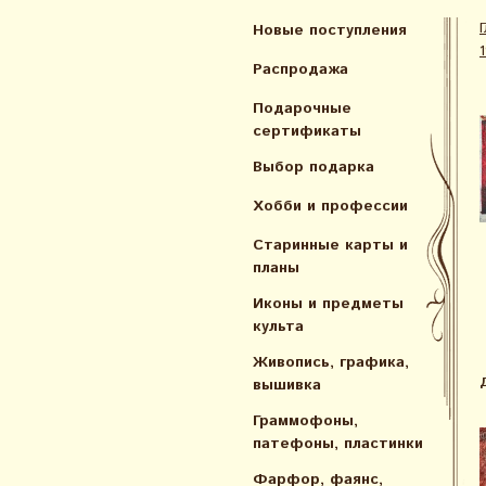
Новые поступления
Распродажа
Подарочные
сертификаты
Выбор подарка
Хобби и профессии
Старинные карты и
планы
Иконы и предметы
культа
Живопись, графика,
вышивка
Граммофоны,
патефоны, пластинки
Фарфор, фаянс,