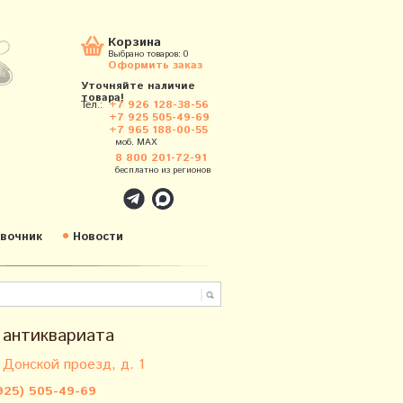
Корзина
Выбрано товаров:
0
Оформить заказ
Уточняйте наличие
товара!
Тел.:
+7 926 128-38-56
+7 925 505-49-69
+7 965 188-00-55
моб. MAX
8 800 201-72-91
бесплатно из регионов
вочник
Новости
 антиквариата
 Донской проезд, д. 1
925) 505-49-69