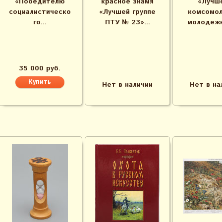
«Победителю
красное знамя
«Лучш
социалистическо
«Лучшей группе
комсомол
го...
ПТУ № 23»...
молодежн
35 000 руб.
Нет в наличии
Нет в на