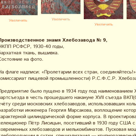
Увеличить
Увеличить
Увеличить
Производственное знамя Хлебозавода № 9,
НКПП РСФСР, 1930-40 годы,
бархатная ткань, вышивка.
Состояние на фото.
На флаге надписи: «Пролетарии всех стран, соединяйтесь!»
комиссариат пищевой промышленности) Р.С.Ф.С.Р. Хлебоз
Предприятие было пущено в 1934 году под наименованием 
партсъезда в честь прошедшего накануне XVII съезда ВКП(б
счёту среди московских хлебозаводов, использовавших кол
разработки инженера Георгия Марсакова, воплощение кото
характерной цилиндрической форме корпуса. В проектирова
селекционер Пётр Лисицын, посетивший в 1930 году США с
современных хлебозаводов и мелькомбинатов. Пусковая мо
хлебопродукции в сутки, специализация — крупноразвесны