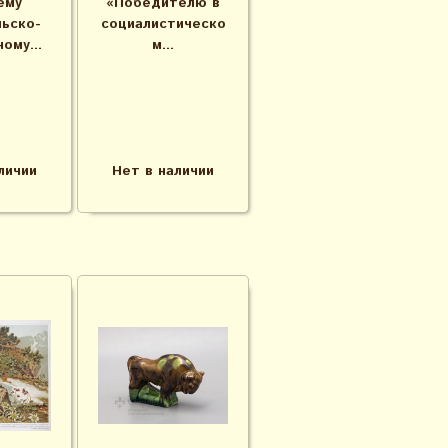
ему
«Победителю в
ьско-
социалистическо
ому...
м...
личии
Нет в наличии