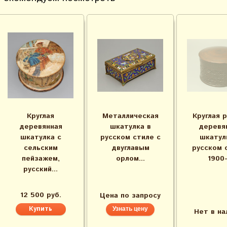
Круглая
Металлическая
Круглая 
деревянная
шкатулка в
деревя
шкатулка с
русском стиле с
шкатул
сельским
двуглавым
русском 
пейзажем,
орлом...
1900
русский...
12 500 руб.
Цена по запросу
Узнать цену
Нет в на