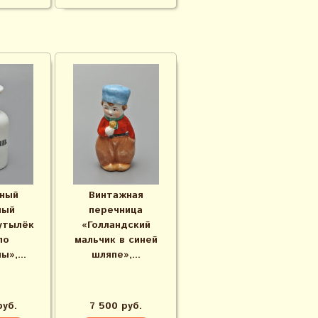
ный
Винтажная
ный
перечница
утылёк
«Голландский
ло
мальчик в синей
ы»,...
шляпе»,...
руб.
7 500 руб.