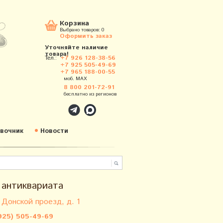
Корзина
Выбрано товаров:
0
Оформить заказ
Уточняйте наличие
товара!
Тел.:
+7 926 128-38-56
+7 925 505-49-69
+7 965 188-00-55
моб. MAX
8 800 201-72-91
бесплатно из регионов
вочник
Новости
 антиквариата
 Донской проезд, д. 1
925) 505-49-69