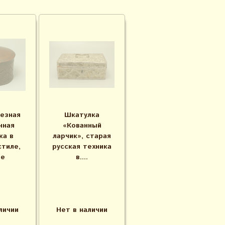
резная
Шкатулка
нная
«Кованный
ка в
ларчик», старая
стиле,
русская техника
-е
в....
личии
Нет в наличии