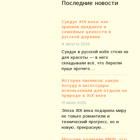
Последние новости
Сундук XIX века: как
хранили приданое и
семейные ценности в
русской деревне
4 августа 2026
Сундук в русской избе стоял не
для красоты — в него
складывали всё, что берегли
пуще прочего....
История пикников: какую
посуду и аксессуары
использовали для отдыха на
природе в XIX веке
31 июля 2026
Эпоха XIX века подарила миру
не только романтизм и
технический прогресс, но и
новую, прекрасную...
Морские реликвии ВМФ: что