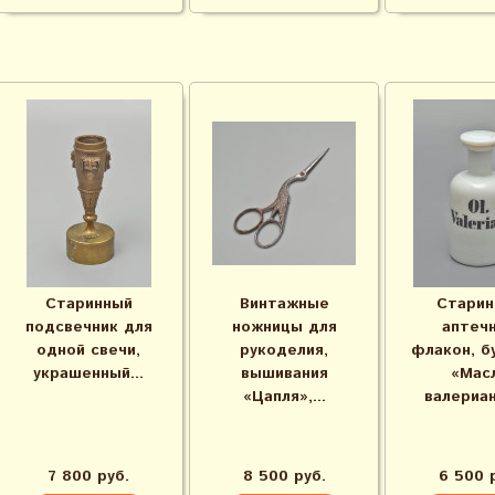
Старинный
Винтажные
Старин
подсвечник для
ножницы для
аптеч
одной свечи,
рукоделия,
флакон, б
украшенный...
вышивания
«Мас
«Цапля»,...
валериан
7 800 руб.
8 500 руб.
6 500 