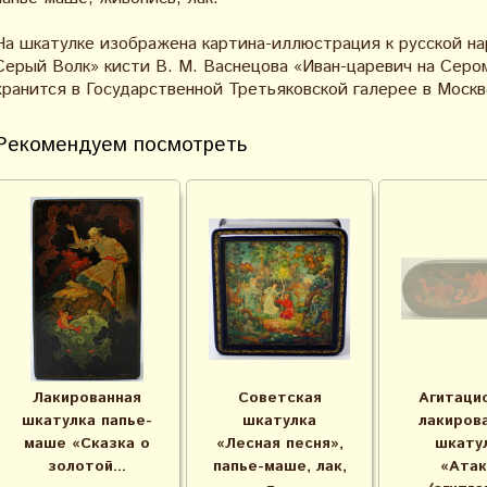
На шкатулке изображена картина-иллюстрация к русской на
Серый Волк» кисти В. М. Васнецова «
Иван-царевич на Серо
хранится в Государственной Третьяковской галерее в Москв
Рекомендуем посмотреть
Лакированная
Советская
Агитаци
шкатулка папье-
шкатулка
лакиров
маше «Сказка о
«Лесная песня»,
шкату
золотой...
папье-маше, лак,
«Атак