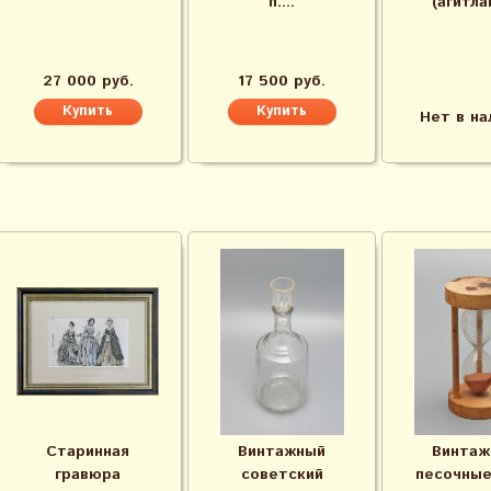
п....
(агитлак
27 000 руб.
17 500 руб.
Нет в на
Старинная
Винтажный
Винтаж
гравюра
советский
песочные