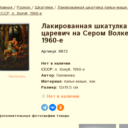
Главная
/
Разное
/
Шкатулки
/
Лакированная шкатулка папье-маше 
СССР, п. Холуй, 1960-е
Лакированная шкатулка
царевич на Сером Волке
1960-е
Артикул: 8872
Нет в наличии
СССР:
п. Холуй, 1960-е
Автор:
Головнева
Увеличить
Материал:
папье-маше, лак
Размер:
12х19,5 см
Нет в наличии
Дополнительные фотографии товара: