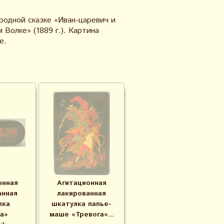
родной сказке «Иван-царевич и
м Волке
» (1889 г.). Картина
е.
онная
Агитационная
анная
лакированная
лка
шкатулка папье-
а»
маше «Тревога»...