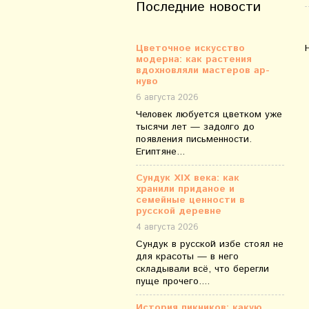
Последние новости
Цветочное искусство
модерна: как растения
вдохновляли мастеров ар-
нуво
6 августа 2026
Человек любуется цветком уже
тысячи лет — задолго до
появления письменности.
Египтяне...
Сундук XIX века: как
хранили приданое и
семейные ценности в
русской деревне
4 августа 2026
Сундук в русской избе стоял не
для красоты — в него
складывали всё, что берегли
пуще прочего....
История пикников: какую