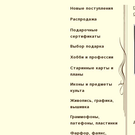
Новые поступления
Распродажа
Подарочные
сертификаты
Выбор подарка
Хобби и профессии
Старинные карты и
планы
Иконы и предметы
культа
Живопись, графика,
вышивка
Граммофоны,
патефоны, пластинки
Фарфор, фаянс,