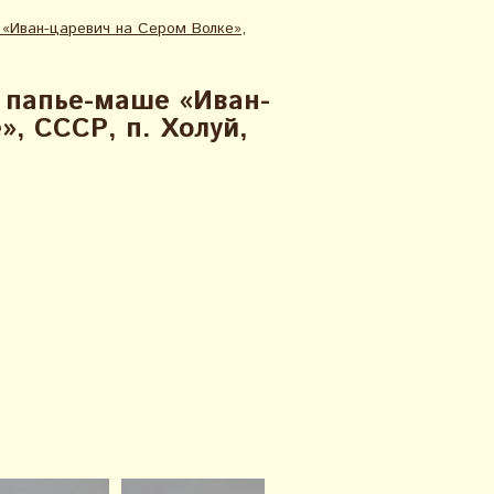
«Иван-царевич на Сером Волке»,
 папье-маше «Иван-
», СССР, п. Холуй,