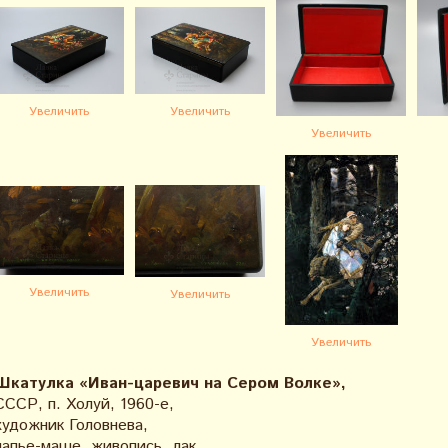
Увеличить
Увеличить
Увеличить
Увеличить
Увеличить
Увеличить
Шкатулка «Иван-царевич на Сером Волке»,
СССР, п. Холуй, 1960-е,
художник Головнева,
папье-маше, живопись, лак.