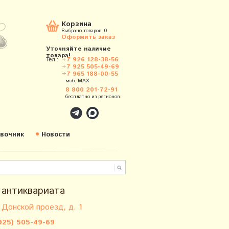
Корзина
Выбрано товаров:
0
Оформить заказ
Уточняйте наличие
товара!
Тел.:
+7 926 128-38-56
+7 925 505-49-69
+7 965 188-00-55
моб. MAX
8 800 201-72-91
бесплатно из регионов
вочник
Новости
 антиквариата
 Донской проезд, д. 1
925) 505-49-69