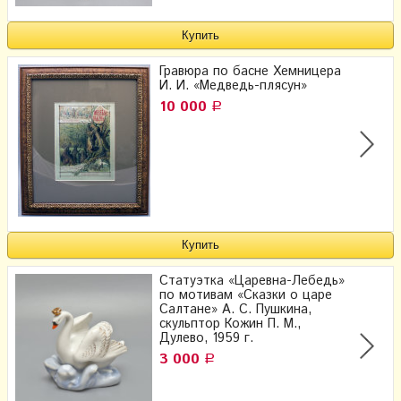
Гравюра по басне Хемницера
И. И. «Медведь-плясун»
10 000
Р
Статуэтка «Царевна-Лебедь»
по мотивам «Сказки о царе
Салтане» А. С. Пушкина,
скульптор Кожин П. М.,
Дулево, 1959 г.
3 000
Р