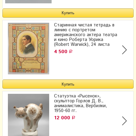
Старинная чистая тетрадь в
линию с портретом
американского актера театра
и кино Роберта Уорика
(Robert Warwick), 24 листа
4 500
Р
Статуэтка «Рысенок»,
скульптор Горлов Д. В.,
анималистика, Вербилки,
1950-60 гг.
12 000
Р