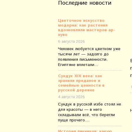
Последние новости
Цветочное искусство
модерна: как растения
вдохновляли мастеров ар-
нуво
6 августа 2026
Человек любуется цветком уже
тысячи лет — задолго до
появления письменности.
Египтяне вплетали...
Сундук XIX века: как
хранили приданое и
семейные ценности в
русской деревне
4 августа 2026
Сундук в русской избе стоял не
для красоты — в него
складывали всё, что берегли
пуще прочего....
История пикников: какую