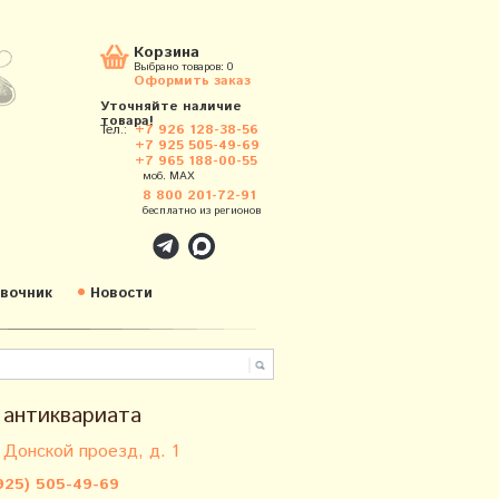
Корзина
Выбрано товаров:
0
Оформить заказ
Уточняйте наличие
товара!
Тел.:
+7 926 128-38-56
+7 925 505-49-69
+7 965 188-00-55
моб. MAX
8 800 201-72-91
бесплатно из регионов
вочник
Новости
 антиквариата
 Донской проезд, д. 1
925) 505-49-69