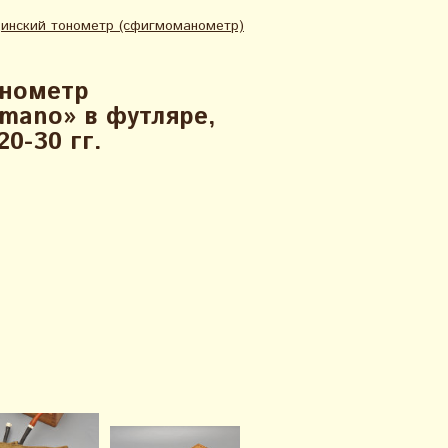
нский тонометр (сфигмоманометр​​)
онометр
omano» в футляре,
20-30 гг.