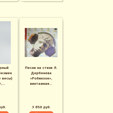
рный
Песни на стихи Л.
безмен
Дербенева
 весы)
«Робинзон»,
,...
винтажная...
руб.
3 850 руб.