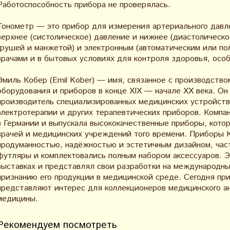
Работоспособность прибора не проверялась.
Тонометр — это прибор для измерения артериального давле
верхнее (систолическое) давление и нижнее (диастолическо
грушей и манжетой) и электронным (автоматическим или по
врачами и в бытовых условиях для контроля здоровья, особ
Эмиль Кобер (Emil Kober) — имя, связанное с производство
оборудования и приборов в конце XIX — начале XX века. Он
производитель специализированных медицинских устройств,
электротерапии и других терапевтических приборов. Компа
в Германии и выпускала высококачественные приборы, кото
врачей и медицинских учреждений того времени. Приборы 
продуманностью, надёжностью и эстетичным дизайном, час
футляры и комплектовались полным набором аксессуаров. Э
выставках и представлял свои разработки на международны
признанию его продукции в медицинской среде. Сегодня пр
представляют интерес для коллекционеров медицинского а
медицины.
Рекомендуем посмотреть