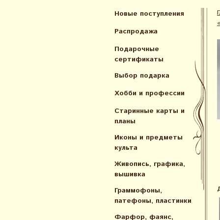
Новые поступления
Распродажа
Подарочные
сертификаты
Выбор подарка
Хобби и профессии
Старинные карты и
планы
Иконы и предметы
культа
Живопись, графика,
вышивка
Граммофоны,
патефоны, пластинки
Фарфор, фаянс,