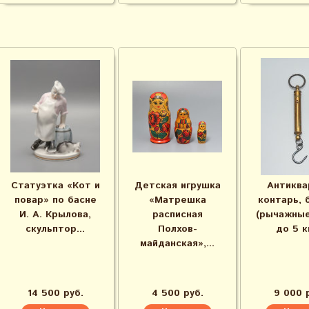
Статуэтка «Кот и
Детская игрушка
Антиква
повар» по басне
«Матрешка
контарь, 
И. А. Крылова,
расписная
(рычажные
скульптор...
Полхов-
до 5 кг
майданская»,...
14 500 руб.
4 500 руб.
9 000 