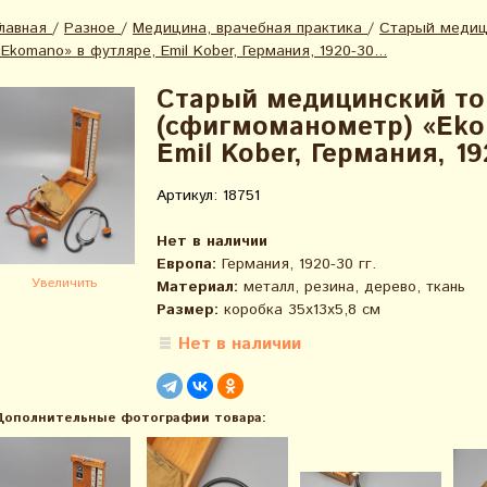
Главная
/
Разное
/
Медицина, врачебная практика
/
Старый медици
«Ekomano» в футляре, Emil Kober, Германия, 1920-30...
Старый медицинский т
(сфигмоманометр​​) «Ek
Emil Kober, Германия, 19
Артикул: 18751
Нет в наличии
Европа:
Германия, 1920-30 гг.
Увеличить
Материал:
металл, резина, дерево, ткань
Размер:
коробка 35х13х5,8 см
Нет в наличии
Дополнительные фотографии товара: