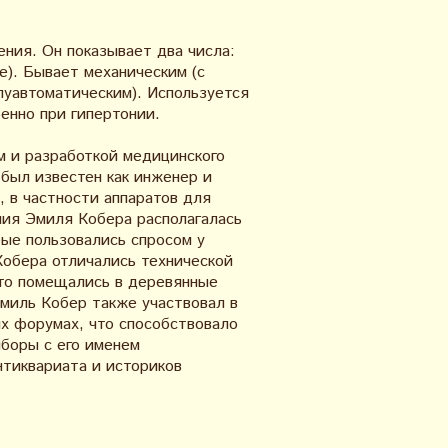
ния. Он показывает два числа:
е). Бывает механическим (с
луавтоматическим). Используется
енно при гипертонии.
м и разработкой медицинского
 был известен как инженер и
 в частности аппаратов для
ния Эмиля Кобера располагалась
рые пользовались спросом у
Кобера отличались технической
то помещались в деревянные
миль Кобер также участвовал в
х форумах, что способствовало
иборы с его именем
нтиквариата и историков