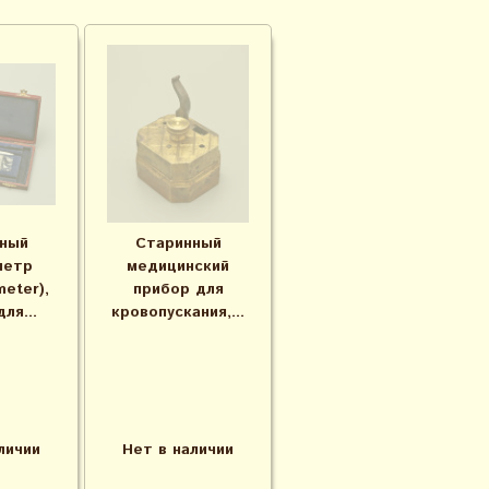
ный
Старинный
метр
медицинский
eter),
прибор для
ля...
кровопускания,...
личии
Нет в наличии