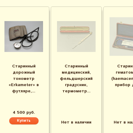
Старинный
Старинный
Старин
дорожный
медицинский,
гемато
тонометр
фельдшерский
(haemacem
«Erkameter» в
градусник,
прибор д
футляре,...
термометр...
4 500 руб.
Нет в наличии
Нет в на