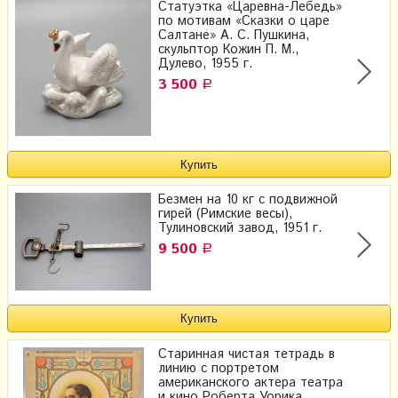
Статуэтка «Царевна-Лебедь»
по мотивам «Сказки о царе
Салтане» А. С. Пушкина,
скульптор Кожин П. М.,
Дулево, 1955 г.
3 500
Р
Безмен на 10 кг с подвижной
гирей (Римские весы),
Тулиновский завод, 1951 г.
9 500
Р
Старинная чистая тетрадь в
линию с портретом
американского актера театра
и кино Роберта Уорика