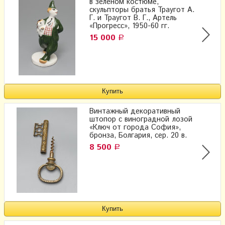
в зеленом костюме,
скульпторы братья Траугот А.
Г. и Траугот В. Г., Артель
«Прогресс», 1950-60 гг.
15 000
Р
Винтажный декоративный
штопор с виноградной лозой
«Ключ от города София»,
бронза, Болгария, сер. 20 в.
8 500
Р