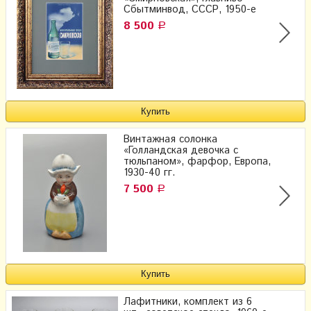
Сбытминвод, СССР, 1950-е
8 500
Р
Винтажная солонка
«Голландская девочка с
тюльпаном», фарфор, Европа,
1930-40 гг.
7 500
Р
Лафитники, комплект из 6