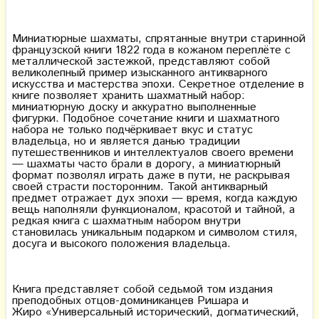
Миниатюрные шахматы, спрятанные внутри старинной
французской книги 1822 года в кожаном переплёте с
металлической застежкой, представляют собой
великолепный пример изысканного антикварного
искусства и мастерства эпохи. Секретное отделение в
книге позволяет хранить шахматный набор:
миниатюрную доску и аккуратно выполненные
фигурки. Подобное сочетание книги и шахматного
набора не только подчёркивает вкус и статус
владельца, но и является данью традиции
путешественников и интеллектуалов своего времени
— шахматы часто брали в дорогу, а миниатюрный
формат позволял играть даже в пути, не раскрывая
своей страсти посторонним. Такой антикварный
предмет отражает дух эпохи — время, когда каждую
вещь наполняли функционалом, красотой и тайной, а
редкая книга с шахматным набором внутри
становилась уникальным подарком и символом стиля,
досуга и высокого положения владельца.
Книга представляет собой седьмой том издания
преподобных отцов-доминиканцев Ришара и
Жиро «Универсальный исторический, догматический,