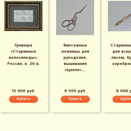
Гравюра
Винтажные
Старинны
«Старинные
ножницы для
для вск
велосипеды»,
рукоделия,
писем, б
Россия, н. 20 в.
вышивания
серебрен
«Цапля»,...
12 000 руб.
8 500 руб.
8 000 