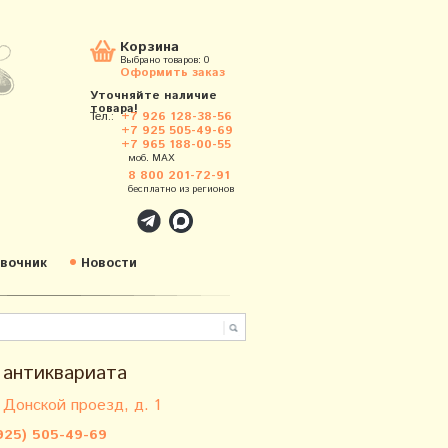
Корзина
Выбрано товаров:
0
Оформить заказ
Уточняйте наличие
товара!
Тел.:
+7 926 128-38-56
+7 925 505-49-69
+7 965 188-00-55
моб. MAX
8 800 201-72-91
бесплатно из регионов
вочник
Новости
 антиквариата
 Донской проезд, д. 1
925) 505-49-69