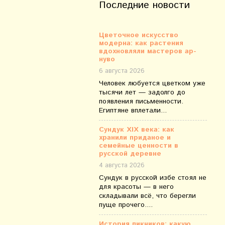
Последние новости
Цветочное искусство
модерна: как растения
вдохновляли мастеров ар-
нуво
6 августа 2026
Человек любуется цветком уже
тысячи лет — задолго до
появления письменности.
Египтяне вплетали...
Сундук XIX века: как
хранили приданое и
семейные ценности в
русской деревне
4 августа 2026
Сундук в русской избе стоял не
для красоты — в него
складывали всё, что берегли
пуще прочего....
История пикников: какую