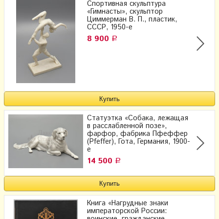
Спортивная скульптура
«Гимнасты», скульптор
Циммерман В. П., пластик​,
СССР, 1950-е
8 900
Р
Статуэтка «Собака, лежащая
в расслабленной позе»,
фарфор, фабрика Пфеффер
(Pfeffer), Гота, Германия, 1900-
е
14 500
Р
Книга «Нагрудные знаки
императорской России:
воинские, гражданские,