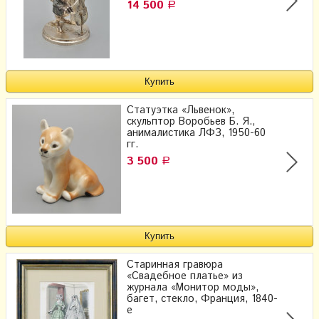
14 500
Р
Cтатуэтка «Львенок»,
скульптор Воробьев Б. Я.,
анималистика ЛФЗ, 1950-60
гг.
3 500
Р
Старинная гравюра
«Свадебное платье» из
журнала «Монитор моды»,
багет, стекло, Франция, 1840-
е