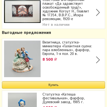
Советский агитационный
плакат «Да здравствует
освобожденный труд!»,
художник Когоут Н., Главлит
№ 17354, В.В.Р.С., Искра
революции, 1920-е
Нет в наличии
Выгодные предложения
Визитница, статуэтка-
миниатюра «Галантная сцена:
пара влюбленных», фарфор,
Европа, 1-я пол. 20 в.
8 500
Р
Статуэтка «Катюша
фестивальная», фарфор,
Дулевский завод, 1985 г.