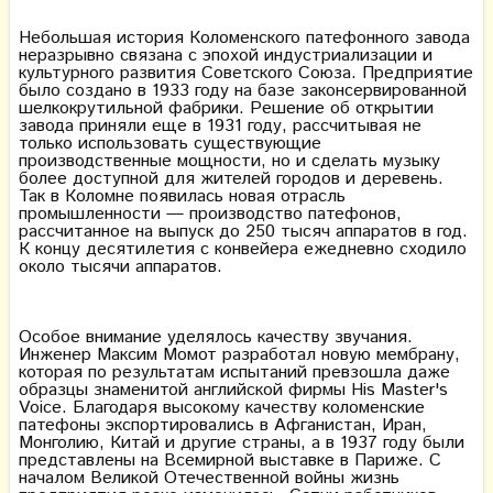
Небольшая история Коломенского патефонного завода
неразрывно связана с эпохой индустриализации и
культурного развития Советского Союза. Предприятие
было создано в 1933 году на базе законсервированной
шелкокрутильной фабрики. Решение об открытии
завода приняли еще в 1931 году, рассчитывая не
только использовать существующие
производственные мощности, но и сделать музыку
более доступной для жителей городов и деревень.
Так в Коломне появилась новая отрасль
промышленности — производство патефонов,
рассчитанное на выпуск до 250 тысяч аппаратов в год.
К концу десятилетия с конвейера ежедневно сходило
около тысячи аппаратов.
Особое внимание уделялось качеству звучания.
Инженер Максим Момот разработал новую мембрану,
которая по результатам испытаний превзошла даже
образцы знаменитой английской фирмы His Master's
Voice. Благодаря высокому качеству коломенские
патефоны экспортировались в Афганистан, Иран,
Монголию, Китай и другие страны, а в 1937 году были
представлены на Всемирной выставке в Париже. С
началом Великой Отечественной войны жизнь