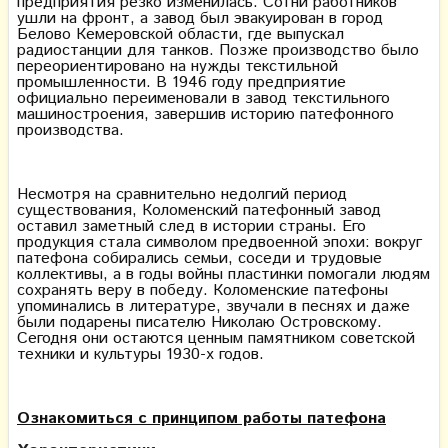
предприятия резко изменилась. Сотни работников
ушли на фронт, а завод был эвакуирован в город
Белово Кемеровской области, где выпускал
радиостанции для танков. Позже производство было
переориентировано на нужды текстильной
промышленности. В 1946 году предприятие
официально переименовали в завод текстильного
машиностроения, завершив историю патефонного
производства.
Несмотря на сравнительно недолгий период
существования, Коломенский патефонный завод
оставил заметный след в истории страны. Его
продукция стала символом предвоенной эпохи: вокруг
патефона собирались семьи, соседи и трудовые
коллективы, а в годы войны пластинки помогали людям
сохранять веру в победу. Коломенские патефоны
упоминались в литературе, звучали в песнях и даже
были подарены писателю Николаю Островскому.
Сегодня они остаются ценным памятником советской
техники и культуры 1930-х годов.
Ознакомиться с принципом работы патефона