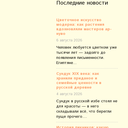
Последние новости
Цветочное искусство
модерна: как растения
вдохновляли мастеров ар-
нуво
6 августа 2026
Человек любуется цветком уже
тысячи лет — задолго до
появления письменности.
Египтяне...
Сундук XIX века: как
хранили приданое и
семейные ценности в
русской деревне
4 августа 2026
Сундук в русской избе стоял не
для красоты — в него
складывали всё, что берегли
пуще прочего....
История пикников: какую