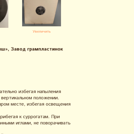
Увеличить
ыш», Завод грампластинок
ательно избегая напыления
в вертикальном положении.
ыром месте, избегая освещения
рибегая к суррогатам. При
анными иглами, не поворачивать