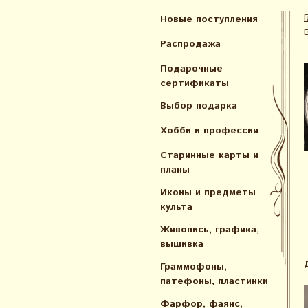
Новые поступления
Распродажа
Подарочные
сертификаты
Выбор подарка
Хобби и профессии
Старинные карты и
планы
Иконы и предметы
культа
Живопись, графика,
вышивка
Граммофоны,
патефоны, пластинки
Фарфор, фаянс,