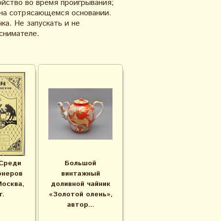
ойство во время проигрывания;
 на сотрясающемся основании.
ка. Не запускать и не
снимателе.
Среди
Большой
онеров
винтажный
Москва,
доливной чайник
г.
«Золотой олень»,
автор...