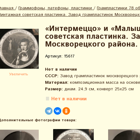
Главная
/
Граммофоны, патефоны, пластинки
/
Грампластинки 78 о
Винтажная советская пластинка. Завод грампластинок Москворецко
«Интермеццо» и «Малы
советская пластинка. З
Москворецкого района. 
Артикул: 15617
Нет в наличии
Увеличить
СССР:
Завод грампластинок москворецкого 
Материал:
композиционная масса на основе
Размер:
диам. 24,9 см, конверт 25х25 см
Нет в наличии
Дополнительные фотографии товара: