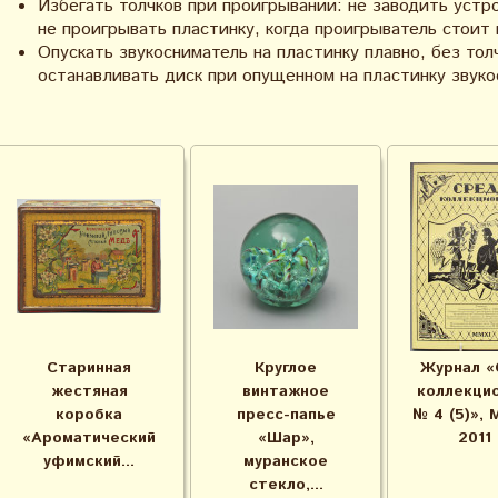
Избегать толчков при проигрывании: не заводить устр
не проигрывать пластинку, когда проигрыватель стоит
Опускать звукосниматель на пластинку плавно, без толч
останавливать диск при опущенном на пластинку звуко
Старинная
Круглое
Журнал «
жестяная
винтажное
коллекци
коробка
пресс-папье
№ 4 (5)», 
«Ароматический
«Шар»,
2011 
уфимский...
муранское
стекло,...