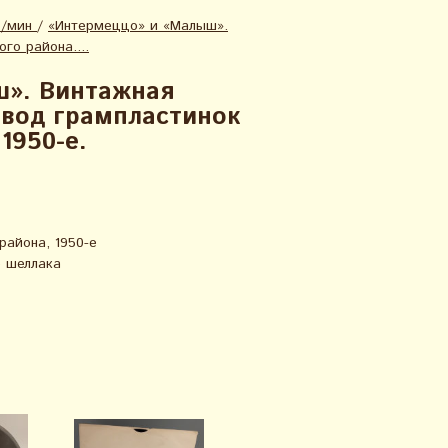
б/мин
/
«Интермеццо» и «Малыш».
го района....
ш». Винтажная
авод грампластинок
1950-е.
района, 1950-е
 шеллака