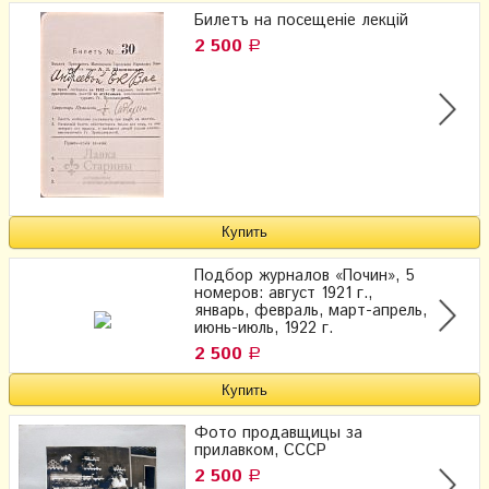
Билетъ на посещенiе лекцiй
2 500
Р
Подбор журналов «Почин», 5
номеров: август 1921 г.,
январь, февраль, март-апрель,
июнь-июль, 1922 г.
2 500
Р
Фото продавщицы за
прилавком, СССР
2 500
Р