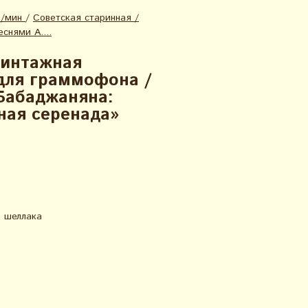
б/мин
/
Советская старинная /
снями А....
винтажная
для граммофона /
Бабаджаняна:
ная серенада»
 шеллака