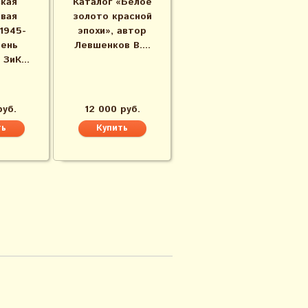
кая
Каталог «Белое
вая
золото красной
1945-
эпохи», автор
День
Левшенков В....
ЗиК...
руб.
12 000 руб.