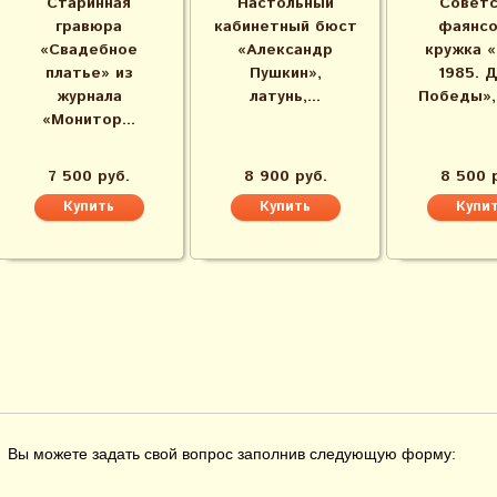
Старинная
Настольный
Советс
гравюра
кабинетный бюст
фаянсо
«Свадебное
«Александр
кружка «
платье» из
Пушкин»,
1985. 
журнала
латунь,...
Победы», 
«Монитор...
7 500 руб.
8 900 руб.
8 500 
Вы можете задать свой вопрос заполнив следующую форму: