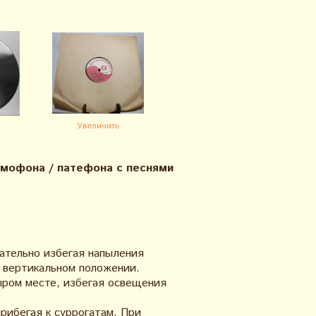
Увеличить
ммофона / патефона с песнями
,
ательно избегая напыления
в вертикальном положении.
ыром месте, избегая освещения
рибегая к суррогатам. При