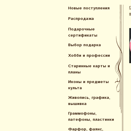
Новые поступления
Распродажа
Подарочные
сертификаты
Выбор подарка
Хобби и профессии
Старинные карты и
планы
Иконы и предметы
культа
Живопись, графика,
вышивка
Граммофоны,
патефоны, пластинки
Фарфор, фаянс,