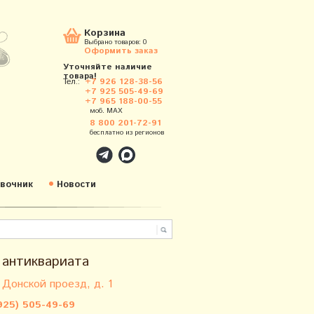
Корзина
Выбрано товаров:
0
Оформить заказ
Уточняйте наличие
товара!
Тел.:
+7 926 128-38-56
+7 925 505-49-69
+7 965 188-00-55
моб. MAX
8 800 201-72-91
бесплатно из регионов
вочник
Новости
 антиквариата
 Донской проезд, д. 1
925) 505-49-69