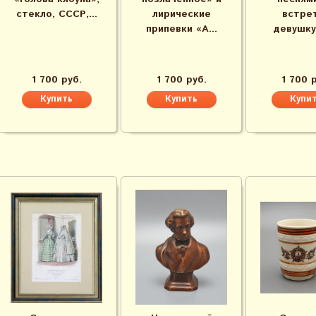
стекло, СССР,...
лирические
встре
припевки «А...
девушку»
1 700 руб.
1 700 руб.
1 700 