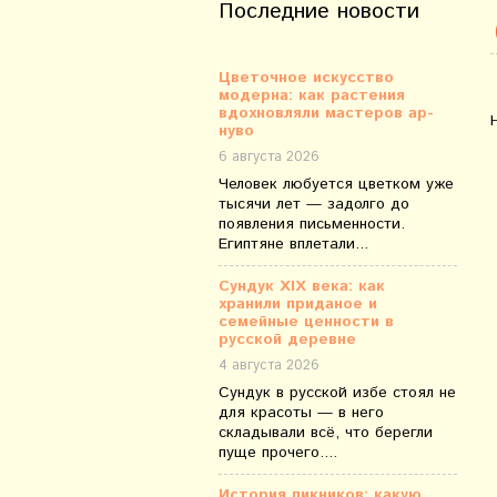
Последние новости
Цветочное искусство
модерна: как растения
вдохновляли мастеров ар-
нуво
6 августа 2026
Человек любуется цветком уже
тысячи лет — задолго до
появления письменности.
Египтяне вплетали...
Сундук XIX века: как
хранили приданое и
семейные ценности в
русской деревне
4 августа 2026
Сундук в русской избе стоял не
для красоты — в него
складывали всё, что берегли
пуще прочего....
История пикников: какую