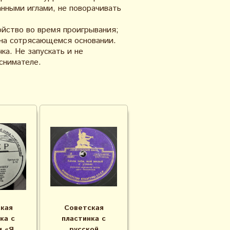
анными иглами, не поворачивать
ойство во время проигрывания;
 на сотрясающемся основании.
ка. Не запускать и не
снимателе.
кая
Советская
ка с
пластинка с
и «Я
русской