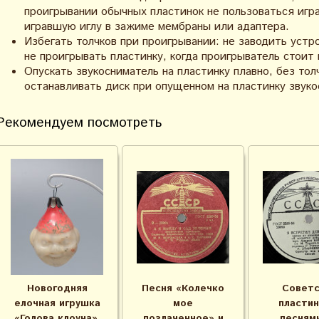
проигрывании обычных пластинок не пользоваться игр
игравшую иглу в зажиме мембраны или адаптера.
Избегать толчков при проигрывании: не заводить устр
не проигрывать пластинку, когда проигрыватель стоит
Опускать звукосниматель на пластинку плавно, без толч
останавливать диск при опущенном на пластинку звуко
Рекомендуем посмотреть
Новогодняя
Песня «Колечко
Советс
елочная игрушка
мое
пластин
«Голова клоуна»,
позлаченное» и
песням