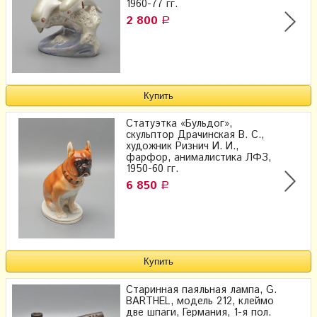
1960-77 гг.
2 800
Р
Статуэтка «Бульдог»,
скульптор Драчинская В. С.,
художник Ризнич И. И.,
фарфор, анималистика ЛФЗ,
1950-60 гг.
6 850
Р
Старинная паяльная лампа, G.
BARTHEL, модель 212, клеймо
две шпаги, Германия, 1-я пол.