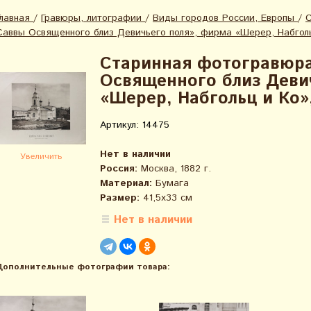
Главная
/
Гравюры, литографии
/
Виды городов России, Европы
/
С
Саввы Освященного близ Девичьего поля», фирма «Шерер, Набголь
Старинная фотогравюра
Освященного близ Деви
«Шерер, Набгольц и Ко»,
Артикул: 14475
Нет в наличии
Увеличить
Россия:
Москва, 1882 г.
Материал:
Бумага
Размер:
41,5х33 см
Нет в наличии
Дополнительные фотографии товара: