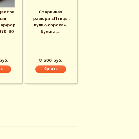
цветов
Старинная
вая
гравюра «Птицы:
фарфор
кулик-сорока»,
970-80
бумага,...
руб.
8 500 руб.