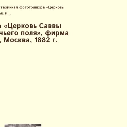
таринная фотогравюра «Церковь
ц и...
 «Церковь Саввы
чьего поля», фирма
 Москва, 1882 г.