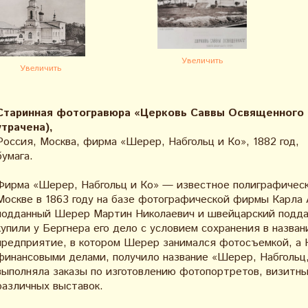
Увеличить
Увеличить
Старинная фотогравюра «Церковь Саввы Освященного 
утрачена),
Россия, Москва, фирма «Шерер, Набгольц и Ко», 1882 год,
бумага.
Фирма «Шерер, Набгольц и Ко» — известное полиграфическ
Москве в 1863 году на базе фотографической фирмы Карла 
подданный Шерер Мартин Николаевич и швейцарский подда
купили у Бергнера его дело с условием сохранения в назва
предприятие, в котором Шерер занимался фотосъемкой, а 
финансовыми делами, получило название «Шерер, Набгольц
выполняла заказы по изготовлению фотопортретов, визитных
различных выставок.