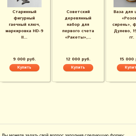
Старинный
Советский
Ваза для 
фигурный
деревянный
«Розо
гаечный ключ,
набор для
сирень», 
маркировка HD-9
первого счета
Дулево, 1
II...
«Ракеты»,...
гг.
9 000 руб.
12 000 руб.
15 000 
Вы можете задать свой вопрос заполнив следующую форму: