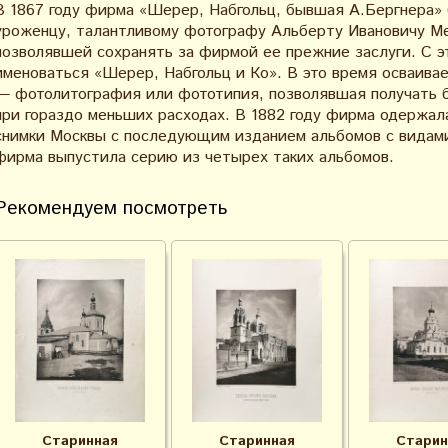
В 1867 году фирма «Шерер, Набгольц, бывшая А.Бергнера»
уроженцу, талантливому фотографу Альберту Ивановичу Мею
позволявшей сохранять за фирмой ее прежние заслуги. С э
именоваться «Шерер, Набгольц и Ко». В это время осваива
— фотолитография или фототипия, позволявшая получать 
при гораздо меньших расходах. В 1882 году фирма одержал
снимки Москвы с последующим изданием альбомов с видами
фирма выпустила серию из четырех таких альбомов.
Рекомендуем посмотреть
Старинная
Старинная
Старин