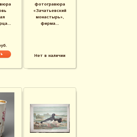
вюра
фотогравюра
овь
«Зачатьевский
ая
монастырь»,
ца...
фирма...
руб.
Нет в наличии