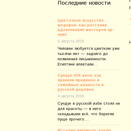
Последние новости
Цветочное искусство
модерна: как растения
вдохновляли мастеров ар-
нуво
6 августа 2026
Человек любуется цветком уже
тысячи лет — задолго до
появления письменности.
Египтяне вплетали...
Сундук XIX века: как
хранили приданое и
семейные ценности в
русской деревне
4 августа 2026
Сундук в русской избе стоял не
для красоты — в него
складывали всё, что берегли
пуще прочего....
История пикников: какую