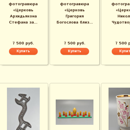
фотогравюра
фотогравюра
фотогра
«Церковь
«Церковь
«Церк
Архидьякона
Григория
Никол
Стефана за...
Богослова близ...
Чудотвор
7 500 руб.
7 500 руб.
7 500 