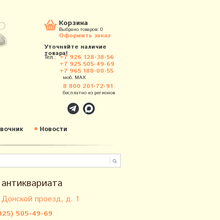
Корзина
Выбрано товаров:
0
Оформить заказ
Уточняйте наличие
товара!
Тел.:
+7 926 128-38-56
+7 925 505-49-69
+7 965 188-00-55
моб. MAX
8 800 201-72-91
бесплатно из регионов
вочник
Новости
 антиквариата
 Донской проезд, д. 1
925) 505-49-69