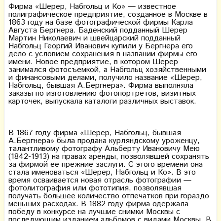
Фирма «Шерер, Набгольц и Ко» — известное
полиграфическое предприятие, созданное в Москве в
1863 году на базе фотографической фирмы Карла
Августа Бергнера. Баденский подданный Шерер
Мартин Николаевич и швейцарский подданный
Набгольц Георгий Иванович купили у Бергнера его
дело с условием сохранения в названии фирмы его
имени. Новое предприятие, в котором Шерер
занимался фотосъемкой, а Набгольц хозяйственными
и финансовыми делами, получило название «Шерер,
Набгольц, бывшая А.Бергнера». Фирма выполняла
заказы по изготовлению фотопортретов, визитных
карточек, выпускала каталоги различных выставок.
В 1867 году фирма «Шерер, Набгольц, бывшая
А.Бергнера» была продана курляндскому уроженцу,
талантливому фотографу Альберту Ивановичу Мею
(1842-1913) на правах аренды, позволявшей сохранять
за фирмой ее прежние заслуги. С этого времени она
стала именоваться «Шерер, Набгольц и Ко». В это
время осваивается новая отрасль фотографии —
фотолитография или фототипия, позволявшая
получать большее количество отпечатков при гораздо
меньших расходах. В 1882 году фирма одержала
победу в конкурсе на лучшие снимки Москвы с
последующим изданием альбомов с видами Москвы. В