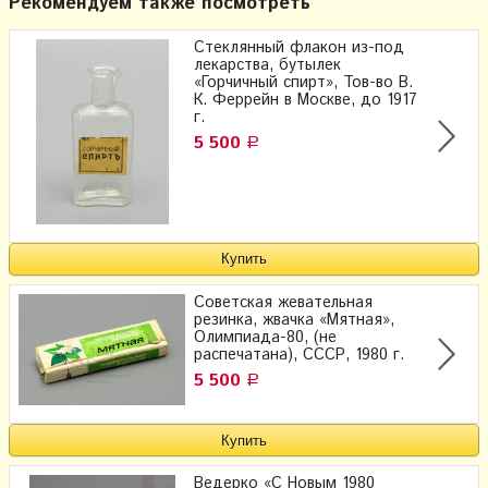
Рекомендуем также посмотреть
Стеклянный флакон из-под
лекарства, бутылек
«Горчичный спирт», Тов-во В.
К. Феррейн в Москве, до 1917
г.
5 500
Р
Советская жевательная
резинка, жвачка «Мятная»,
Олимпиада-80, (не
распечатана), СССР, 1980 г.
5 500
Р
Ведерко «С Новым 1980