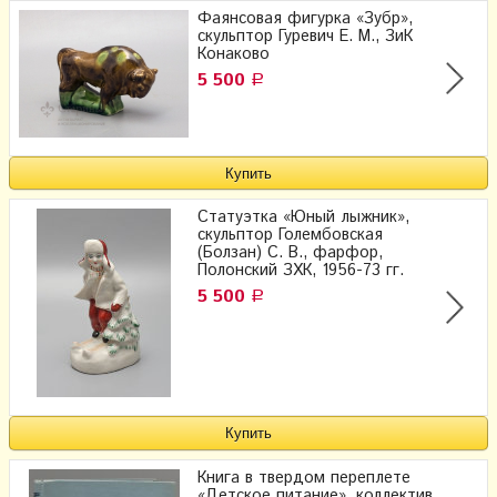
Фаянсовая фигурка «Зубр»,
скульптор Гуревич Е. М., ЗиК
Конаково
5 500
Р
Статуэтка «Юный лыжник»,
скульптор Голембовская
(Болзан) С. В., фарфор,
Полонский ЗХК, 1956-73 гг.
5 500
Р
Книга в твердом переплете
«Детское питание», коллектив