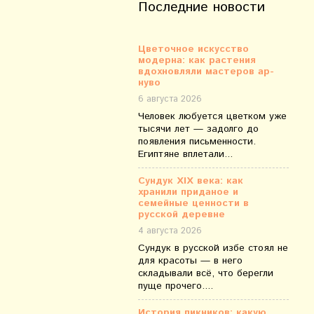
Последние новости
Цветочное искусство
модерна: как растения
вдохновляли мастеров ар-
нуво
6 августа 2026
Человек любуется цветком уже
тысячи лет — задолго до
появления письменности.
Египтяне вплетали...
Сундук XIX века: как
хранили приданое и
семейные ценности в
русской деревне
4 августа 2026
Сундук в русской избе стоял не
для красоты — в него
складывали всё, что берегли
пуще прочего....
История пикников: какую