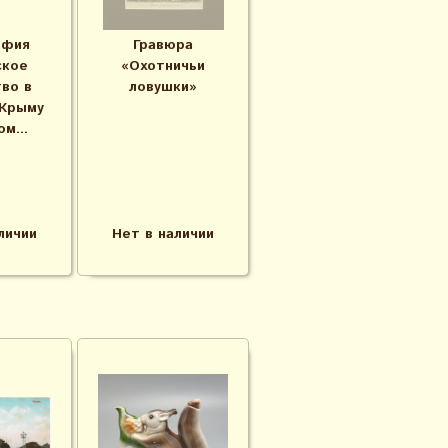
афия
Гравюра
ское
«Охотничьи
во в
ловушки»
 Крыму
м...
личии
Нет в наличии