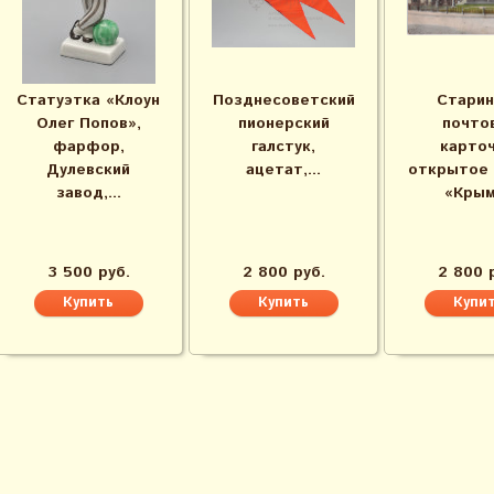
Статуэтка «Клоун
Позднесоветский
Старин
Олег Попов»,
пионерский
почто
фарфор,
галстук,
карточ
Дулевский
ацетат,...
открытое 
завод,...
«Крым.
3 500 руб.
2 800 руб.
2 800 