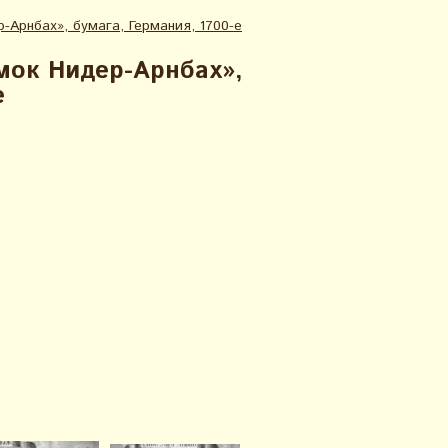
Арнбах», бумага, Германия, 1700-е
мок Нидер-Арнбах»,
е