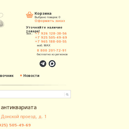
Корзина
Выбрано товаров:
0
Оформить заказ
Уточняйте наличие
товара!
Тел.:
+7 926 128-38-56
+7 925 505-49-69
+7 965 188-00-55
моб. MAX
8 800 201-72-91
бесплатно из регионов
вочник
Новости
 антиквариата
 Донской проезд, д. 1
925) 505-49-69