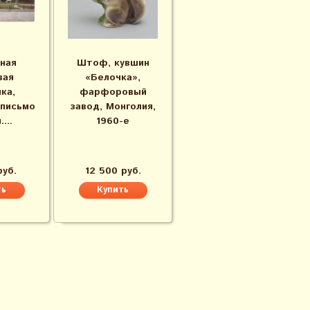
ная
Штоф, кувшин
вая
«Белочка»,
ка,
фарфоровый
письмо
завод, Монголия,
...
1960-е
руб.
12 500 руб.