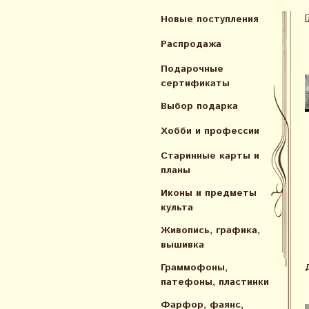
Новые поступления
Распродажа
Подарочные
сертификаты
Выбор подарка
Хобби и профессии
Старинные карты и
планы
Иконы и предметы
культа
Живопись, графика,
вышивка
Граммофоны,
патефоны, пластинки
Фарфор, фаянс,