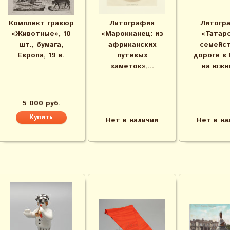
Комплект гравюр
Литография
Литогр
«Животные», 10
«Марокканец: из
«Татар
шт., бумага,
африканских
семейст
Европа, 19 в.
путевых
дороге в
заметок»,...
на южно
5 000 руб.
Нет в наличии
Нет в на