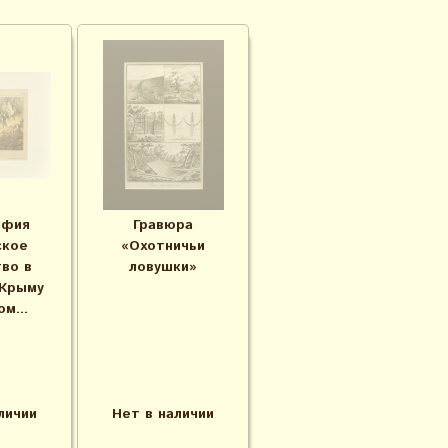
афия
Гравюра
ское
«Охотничьи
во в
ловушки»
 Крыму
м...
личии
Нет в наличии