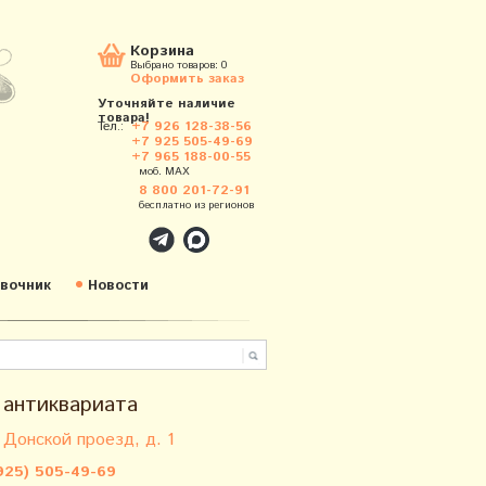
Корзина
Выбрано товаров:
0
Оформить заказ
Уточняйте наличие
товара!
Тел.:
+7 926 128-38-56
+7 925 505-49-69
+7 965 188-00-55
моб. MAX
8 800 201-72-91
бесплатно из регионов
вочник
Новости
 антиквариата
 Донской проезд, д. 1
925) 505-49-69