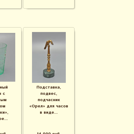
ный
Подставка,
н с
подвес,
вым
подчасник
ом
«Орел» для часов
ки»,
в виде...
е...