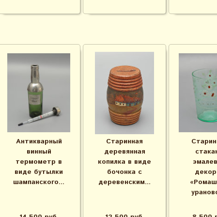
Антикварный
Старинная
Старин
винный
деревянная
стака
термометр в
копилка в виде
эмале
виде бутылки
бочонка с
декор
шампанского...
деревенским...
«Ромаш
ураново