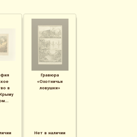
афия
Гравюра
ское
«Охотничьи
во в
ловушки»
 Крыму
м...
личии
Нет в наличии