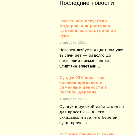
Последние новости
Цветочное искусство
модерна: как растения
вдохновляли мастеров ар-
нуво
6 августа 2026
Человек любуется цветком уже
тысячи лет — задолго до
появления письменности.
Египтяне вплетали...
Сундук XIX века: как
хранили приданое и
семейные ценности в
русской деревне
4 августа 2026
Сундук в русской избе стоял не
для красоты — в него
складывали всё, что берегли
пуще прочего....
История пикников: какую