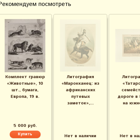
Рекомендуем посмотреть
Комплект гравюр
Литография
Литогр
«Животные», 10
«Марокканец: из
«Татар
шт., бумага,
африканских
семейст
Европа, 19 в.
путевых
дороге в
заметок»,...
на южно
5 000 руб.
Нет в наличии
Нет в на