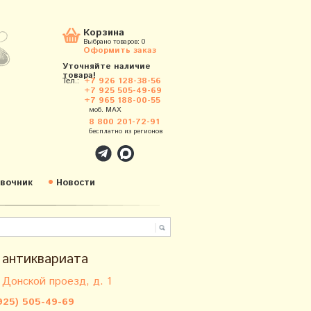
Корзина
Выбрано товаров:
0
Оформить заказ
Уточняйте наличие
товара!
Тел.:
+7 926 128-38-56
+7 925 505-49-69
+7 965 188-00-55
моб. MAX
8 800 201-72-91
бесплатно из регионов
вочник
Новости
 антиквариата
 Донской проезд, д. 1
925) 505-49-69