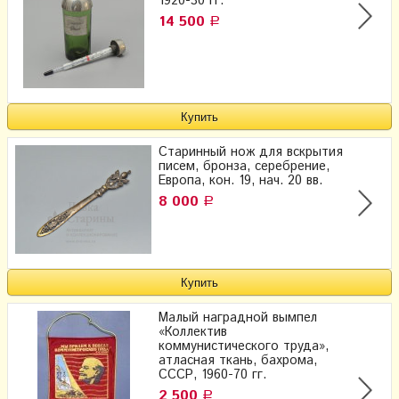
1920-30 гг.
14 500
Р
Старинный нож для вскрытия
писем, бронза, серебрение,
Европа, кон. 19, нач. 20 вв.
8 000
Р
Малый наградной вымпел
«Коллектив
коммунистического труда»,
атласная ткань, бахрома,
СССР, 1960-70 гг.
2 500
Р