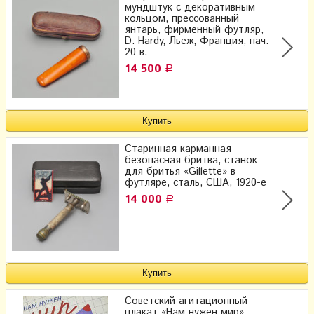
мундштук с декоративным
кольцом, прессованный
янтарь, фирменный футляр,
D. Hardy, Льеж, Франция, нач.
20 в.
14 500
Р
Старинная карманная
безопасная бритва, станок
для бритья «Gillette» в
футляре, сталь, США, 1920-е
14 000
Р
Советский агитационный
плакат «Нам нужен мир»,