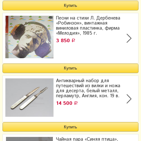
Песни на стихи Л. Дербенева
«Робинзон», винтажная
виниловая пластинка, фирма
«Мелодия», 1985 г.
3 850
Р
Антикварный набор для
путешествий из вилки и ножа​
для десерта, белый металл,
перламутр, Англия, кон. 19 в.
14 500
Р
Чайная пара «Синяя птица»,