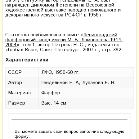
За эту статуэтку автор Гендельман Е. А. был
награжден дипломом II степени на Всесоюзной
художественной выставке народно-прикладного и
декоративного искусства РСФСР в 1958 г.
Статуэтка опубликована в книге «
Ленинградский
фарфоровый завод имени М. В. Ломоносова 1944-
2004
», том 1, автор Петрова Н. С., издательство
«Глобал Вью», Санкт-Петербург, 2007 г., стр. 392.
Характеристики
СССР
ЛФЗ, 1950-60 гг.
Автор
Гендельман Е. А, Лупанова Е. Н.
Материал
Фарфор
Размер
Выс. 14 см
Вы можете задать свой вопрос заполнив следующую
форму: