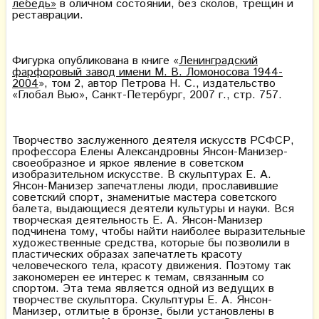
лебедь»
в оличном состоянии, без сколов, трещин и
реставрации.
Фигурка опубликована в книге «
Ленинградский
фарфоровый завод имени М. В. Ломоносова 1944-
2004
», том 2, автор Петрова Н. С., издательство
«Глобал Вью», Санкт-Петербург, 2007 г., стр. 757.
Творчество заслуженного деятеля искусств РСФСР,
профессора Елены Александровны Янсон-Манизер-
своеобразное и яркое явление в советском
изобразительном искусстве. В скульптурах Е. А.
Янсон-Манизер запечатлены люди, прославившие
советский спорт, знаменитые мастера советского
балета, выдающиеся деятели культуры и науки. Вся
творческая деятельность Е. А. Янсон-Манизер
подчинена тому, чтобы найти наиболее выразительные
художественные средства, которые бы позволили в
пластических образах запечатлеть красоту
человеческого тела, красоту движения. Поэтому так
закономерен ее интерес к темам, связанным со
спортом. Эта тема является одной из ведущих в
творчестве скульптора. Скульптуры Е. А. Янсон-
Манизер, отлитые в бронзе, были установлены в