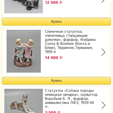
12 500
Р
Спичечная статуэтка,
спичечница «Танцующие
девочки», фарфор, Фабрика
Conta & Boehme (Конта и
Бёме), Тюрингия, Германия,
1900-е
14 000
Р
Статуэтка «Собака породы
немецкая овчарка», скульптор
Воробьев Б. Я., фарфор,
анималистика ЛФЗ, 1950-60
гг.
2 500
Р