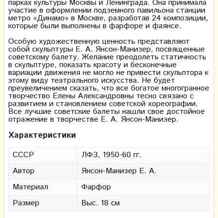
парках культуры Москвы и Ленинграда. Она принимала
участие в оформлении подземного павильона станции
метро «Динамо» в Москве, разработав 24 композиции,
которые были выполнены в фарфоре и фаянсе.
Особую художественную ценность представляют
собой скульптуры Е. А. Янсон-Манизер, посвященные
советскому балету. Желание преодолеть статичность
в скульптуре, показать красоту и бесконечные
вариации движения не могло не привести скульптора к
этому виду театрального искусства. Не будет
преувеличением сказать, что все богатое многогранное
творчество Елены Александровны тесно связано с
развитием и становлением советской хореографии.
Все лучшие советские балеты нашли свое достойное
отражение в творчестве Е. А. Янсон-Манизер.
Характеристики
СССР
ЛФЗ, 1950-60 гг.
Автор
Янсон-Манизер Е. А.
Материал
Фарфор
Размер
Выс. 18 см