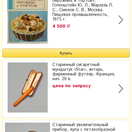
пирожных и тортов»,
Гопенштейн Ю. Л., Мархель П.
С., Смелов С. В., Москва,
Пищевая промышленность,
1975 г.
4 500
Р
Старинный сигаретный
мундштук «Star», янтарь,
фирменный футляр, Франция,
нач. 20 в.
цена по запросу
Старинный увеличительный
прибор, лупа с петлеобразной