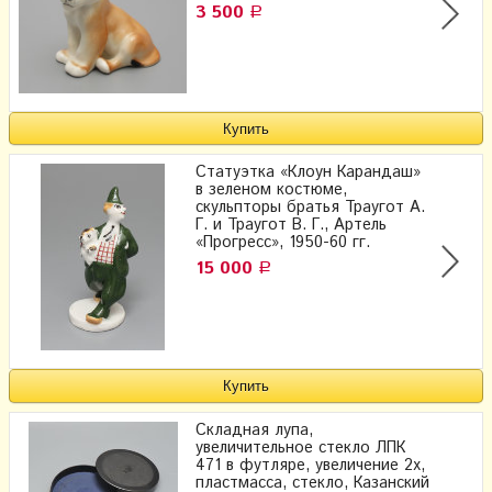
3 500
Р
Статуэтка «Клоун Карандаш»
в зеленом костюме,
скульпторы братья Траугот А.
Г. и Траугот В. Г., Артель
«Прогресс», 1950-60 гг.
15 000
Р
Складная лупа,
увеличительное стекло ЛПК
471 в футляре, увеличение 2х,
пластмасса, стекло, Казанский