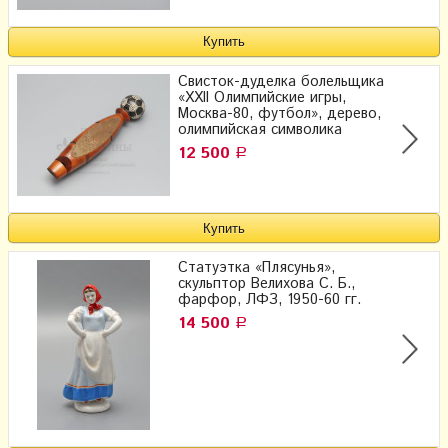
Свисток-дуделка болельщика
«XXII Олимпийские игры,
Москва-80, футбол», дерево,
олимпийская символика
12 500
Р
Статуэтка «Плясунья»,
скульптор Велихова С. Б.,
фарфор, ЛФЗ, 1950-60 гг.
14 500
Р