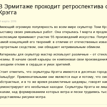
В Эрмитаже проходит ретроспектива 
Крэгга
4 марта 2016
Имеющий огромную популярность во всем мире скульптор Тони Кр
выставку своих уникальных работ. Она открылась 1 марта и продл
экспозиции принимают участие 55 произведений искусства. Популя
самой концепцией его творений: в отличии от отечественных изв
портретным сходством, они обладают нетривиальным обликом.
Материалы для скульптур мастер использует различные – от стекл
резины. В начале своей карьеры он компоновал свои произведени
находили отклик в сердцах и умах зрителей.
Стоит отметить, что скульптуры Крэгга имеются в десятках город
Зальцбург. Привлекательными они являются еще и потому, что см
Абстрактные, и в то же время реалистичные шедевры, говорят на
демонстрируют его необычные находки. Скульптуры Крэгга не лиш
скалам, над формированием которых ветра и пески трудились тыс
представлены рисунки мэтра.