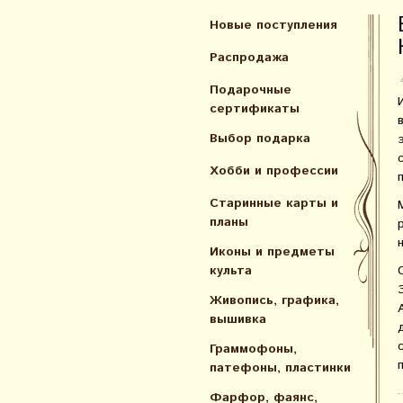
Новые поступления
Распродажа
Подарочные
сертификаты
Выбор подарка
Хобби и профессии
Старинные карты и
планы
Иконы и предметы
культа
Живопись, графика,
вышивка
Граммофоны,
патефоны, пластинки
Фарфор, фаянс,