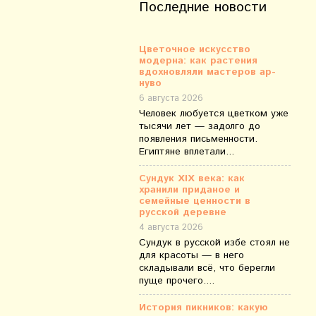
Последние новости
Цветочное искусство
модерна: как растения
вдохновляли мастеров ар-
нуво
6 августа 2026
Человек любуется цветком уже
тысячи лет — задолго до
появления письменности.
Египтяне вплетали...
Сундук XIX века: как
хранили приданое и
семейные ценности в
русской деревне
4 августа 2026
Сундук в русской избе стоял не
для красоты — в него
складывали всё, что берегли
пуще прочего....
История пикников: какую