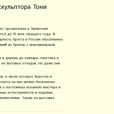
скульптора Тони
эгг организовал в Эрмитаже
ится до 15 мая текущего года. В
рность Крэгга в России обусловлена
аяний из бронзы с максимальным
а и дерева до кевлара, пластика и
я из бытовых отходов. Но даже они
ов, в числе которых Хьюстон и
отреть на них можно бесконечно.
м о постоянных исканиях мастера и
ены естественности и подобны
ячелетиями. Также на выставке