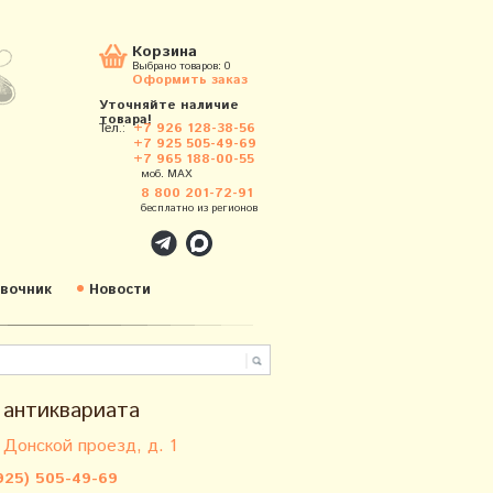
Корзина
Выбрано товаров:
0
Оформить заказ
Уточняйте наличие
товара!
Тел.:
+7 926 128-38-56
+7 925 505-49-69
+7 965 188-00-55
моб. MAX
8 800 201-72-91
бесплатно из регионов
вочник
Новости
 антиквариата
 Донской проезд, д. 1
925) 505-49-69