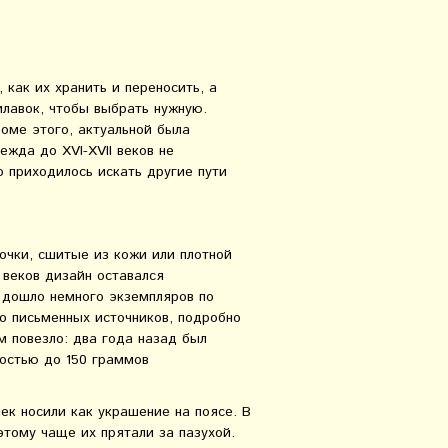
 как их хранить и переносить, а
илавок, чтобы выбрать нужную.
оме этого, актуальной была
ежда до XVI-XVII веков не
 приходилось искать другие пути
чки, сшитые из кожи или плотной
 веков дизайн оставался
 дошло немного экземпляров по
о письменных источников, подробно
 повезло: два года назад был
ностью до 150 граммов
ек носили как украшение на поясе. В
этому чаще их прятали за пазухой.