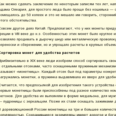
Как можно сделать заключение по некоторым записям тех лет, на
Адама Олеария, для простого люда было проще без кошелька — о
помещалось до 50 копеек и это не мешало им говорить, сторонни
этого обстоятельства.
Совсем другое дело Китай. Предполагают, что у них монеты прид
Греции в VIII веке до н.э. Особенностью этих монет было круглое 
позволяло продевать в дырочку шнур или металлическую проволоку
переноски и сбережении, но и упрощало расчеты в крупных объем
Сортировка монет для удобства расчетов
Приблизительно в XIX веке люди изобрели способ сортировать св
с отдельными отсеками, часто оснащенными пружинным механизмо
называют «монетницы». Каждый отсек был под параметры конкрет
загружались монетки, а пружинка выдавливала их вверх для удобн
Считается, что предпосылкой для изобретения такого устройства 
первые монетницы были приспособлены под разное количество но
жетонов. Для удобства их выполняли в форме медальона, для му
— пудреницы с зеркальцем. Позже их стали оснащать зажимами 
В дореволюционной России монетницы на три и большее количест
популярностью. Сохранившиеся экземпляры имеют дорогое и бога