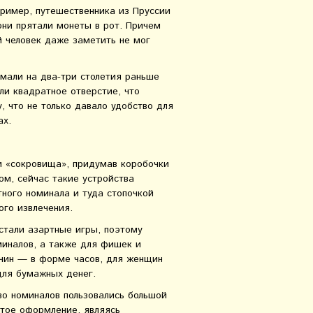
пример, путешественника из Пруссии
ни прятали монеты в рот. Причем
й человек даже заметить не мог
умали на два-три столетия раньше
или квадратное отверстие, что
, что не только давало удобство для
ах.
ои «сокровища», придумав коробочки
м, сейчас такие устройства
ного номинала и туда стопочкой
ого извлечения.
стали азартные игры, поэтому
миналов, а также для фишек и
жчин — в форме часов, для женщин
для бумажных денег.
во номиналов пользовались большой
тое оформление, являясь