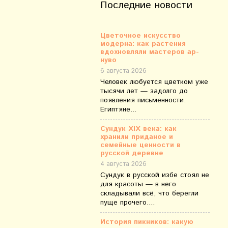
Последние новости
Цветочное искусство
модерна: как растения
вдохновляли мастеров ар-
нуво
6 августа 2026
Человек любуется цветком уже
тысячи лет — задолго до
появления письменности.
Египтяне...
Сундук XIX века: как
хранили приданое и
семейные ценности в
русской деревне
4 августа 2026
Сундук в русской избе стоял не
для красоты — в него
складывали всё, что берегли
пуще прочего....
История пикников: какую