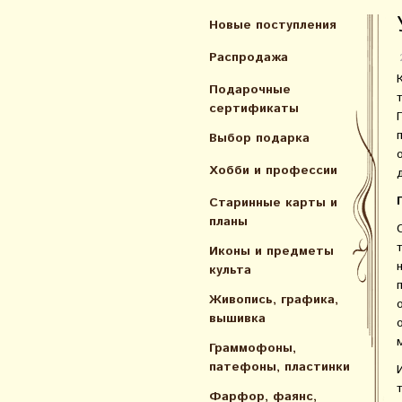
Новые поступления
Распродажа
Подарочные
сертификаты
Выбор подарка
Хобби и профессии
Старинные карты и
планы
Иконы и предметы
культа
Живопись, графика,
вышивка
Граммофоны,
патефоны, пластинки
Фарфор, фаянс,