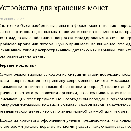
Устройства для хранения монет
26 апреля 2022
Как только были изобретены деньги в форме монет, возник вопрос,
также сортировать, не высыпать же из мешочка все монеты на пр
Поэтому, люди озаботились вопросом складирования монет, но, кр
проблема кражи или потери. Нужно принимать во внимание, что од
оснащалась такой распространенной деталью как карманы, так что
для размещения денег.
Первые кошельки
Самым элементарным выходом из ситуации стали небольшие мешо
ткани, закрывался он по принципу современного кисета. Несколько
неизменным, отличаясь только богатством декора. До наших дней
причине быстрого разложения органики, но сохранилось достаточн
описывающих этот предмет. На Вологодском городище археологам
обнаружен тисненный кожаный кошелек XV-XVII веков, вместитель
металлических денег, что было значительной суммой для тех лет.
Исходя из красивого оформления ученые предположили, что кошел
то же время умелые воры легко могли украсть такую ценность, по