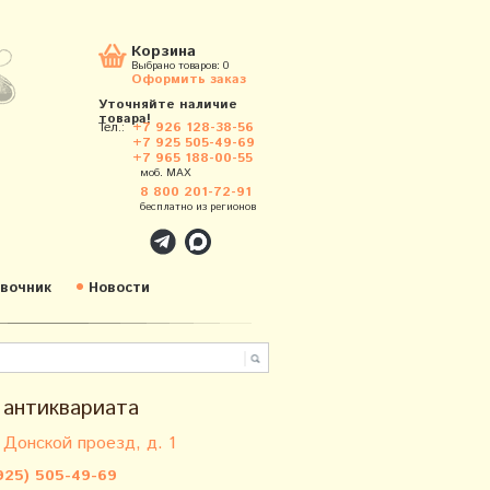
Корзина
Выбрано товаров:
0
Оформить заказ
Уточняйте наличие
товара!
Тел.:
+7 926 128-38-56
+7 925 505-49-69
+7 965 188-00-55
моб. MAX
8 800 201-72-91
бесплатно из регионов
вочник
Новости
 антиквариата
 Донской проезд, д. 1
925) 505-49-69