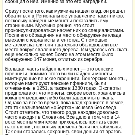
сообщил о ней. Именно за это его наградили.
Сразу после того, как мужчина нашел клад, он решил
обратиться в Региональное управление памятников,
поскольку найденные монеты показались ему
старинными. Мужчина решил, что стоит
проконсультироваться насчет них со специалистами.
После его обращения на место обнаружение клада
выехали специалисты агентства. С помощью
металлоискателя они тщательно обследовали все
место вокруг сваленного дерева. Им удалось отыскать
еще несколько монет. Всего на этом месте было
обнаружено 147 монет, отлитых из серебра.
Большая часть найденных монет — это венские
пфенниги, помимо этого были найдены монеты,
имитирующие венские пфенниги. Венгерские монеты,
которые имитируют венские пфенниги, были
отчеканены в 1251, а также в 1330 годах. Эксперты
предполагают, что монеты, скорее всего, хранились в
кожаном мешочке либо были завернуты в ткань.
Однако за все то время, пока клад хранился в земле,
эта так называемая «обертка» исчезла без следа.
Стоит отметить, что такого рода находки довольно
часто находят в Словакии. Все дело в том, что в 14
веке местным жителям приходилось прятать свои
накопления, поскольку времена были нестабильны.
Так они старались сохранить свои деньги от врагов.