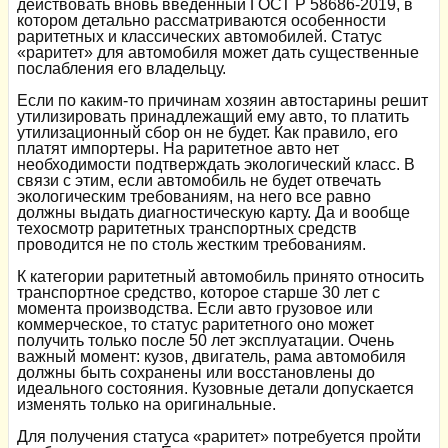
действовать вновь введенный ГОСТ Р 58686-2019, в
котором детально рассматриваются особенности
раритетных и классических автомобилей. Статус
«раритет» для автомобиля может дать существенные
послабления его владельцу.
Если по каким-то причинам хозяин автостарины решит
утилизировать принадлежащий ему авто, то платить
утилизационный сбор он не будет. Как правило, его
платят импортеры. На раритетное авто нет
необходимости подтверждать экологический класс. В
связи с этим, если автомобиль не будет отвечать
экологическим требованиям, на него все равно
должны выдать диагностическую карту. Да и вообще
техосмотр раритетных транспортных средств
проводится не по столь жестким требованиям.
К категории раритетный автомобиль принято относить
транспортное средство, которое старше 30 лет с
момента производства. Если авто грузовое или
коммерческое, то статус раритетного оно может
получить только после 50 лет эксплуатации. Очень
важный момент: кузов, двигатель, рама автомобиля
должны быть сохранены или восстановлены до
идеального состояния. Кузовные детали допускается
изменять только на оригинальные.
Для получения статуса «раритет» потребуется пройти