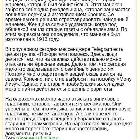
манекен, который был обшит бязью. Этот манекен
забрала себе одна рукодельница, которая занимается
пошивом одежды и изготовлением брошек. Со
временем она решила отреставрировать найденный
манекен. Женщина сильно удивилась, когда под
обшивкой нашла старые газеты с объявлениями. По
этим вырезкам она определила, что манекен был
изготовлен в 1913 году.
В популярном сегодня мессенджере Telegram есть
целая группа «Покорители помоек». Здесь люди
делятся тем, что на свалках действительно можно
отыскать интересные вещи. Дело в том, что сегодня
мало кто задумывается о семейных ценностях.
Поэтому много раритетных вещей оказывается на
свалке. Конечно, никто не выбросит на помойку «Мону
Лизу». Однако и в старых прабабушкиных сундуках
можно найти действительно ценные раритеты.
На барахолках можно часто отыскать виниловые
пластинки, которые так ценятся у меломанов. Они
уверены в том, что музыка, записанная на виниловую
пластинку, не имеет аналогов. А если повезет, то
можно среди старых вещей на барахолке отыскать
старинные граммофоны. На барахолках люди находят
много интересного: старинные фотографии,
документы, рисунки.
Теги:
блошиный рынок