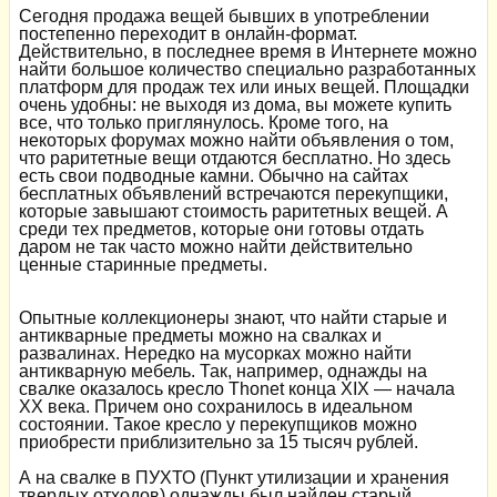
Сегодня продажа вещей бывших в употреблении
постепенно переходит в онлайн-формат.
Действительно, в последнее время в Интернете можно
найти большое количество специально разработанных
платформ для продаж тех или иных вещей. Площадки
очень удобны: не выходя из дома, вы можете купить
все, что только приглянулось. Кроме того, на
некоторых форумах можно найти объявления о том,
что раритетные вещи отдаются бесплатно. Но здесь
есть свои подводные камни. Обычно на сайтах
бесплатных объявлений встречаются перекупщики,
которые завышают стоимость раритетных вещей. А
среди тех предметов, которые они готовы отдать
даром не так часто можно найти действительно
ценные старинные предметы.
Опытные коллекционеры знают, что найти старые и
антикварные предметы можно на свалках и
развалинах. Нередко на мусорках можно найти
антикварную мебель. Так, например, однажды на
свалке оказалось кресло Thonet конца XIX — начала
XX века. Причем оно сохранилось в идеальном
состоянии. Такое кресло у перекупщиков можно
приобрести приблизительно за 15 тысяч рублей.
А на свалке в ПУХТО (Пункт утилизации и хранения
твердых отходов) однажды был найден старый