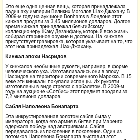
Это еще одна ценная вещь, которая принадлежала
падишаху империи Великих Моголов Шах-Джахану. В
2009-м году на аукционе Bonhams в Лондоне этот
кинжал продали за 3,45 миллионов долларов. Долгое
время кинжал принадлежал бельгийскому
коллекционеру Жаку Дезанфану, который всю жизнь
собирал старинное оружие и доспехи. На кинжале
присутствует гравировка, которая указывает на то, что
этот нож принадлежал Шах-Джахану.
Кинжал эпохи Насридов
У кинжалов необычные рукояти, например, в форме
человеческого уха. Изготавливались они в эпоху
Насридов на территории современного Марокко. В 15
веке эти кинжалы покупали испанцы. Их рукояти
изготовлены в виде стрелка с арбалетом. В 2009-м
году на аукционе «Сотбис» этот предмет продали за
7,2 миллиона долларов.
Сабля Наполеона Бонапарта
Эта инкрустированная золотом сабля была у
императора, когда его армия в битве при Маренго
одержала победу над австрияками. Сабля
передавалась из поколения в поколение. Один из
потомков Наполеона Бонапарта выставил этот