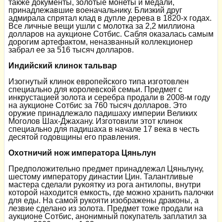
также документы, золотые монеты и медали,
принадлежавшие военачальнику. Близкий друг
адмирала спрятал клад в дупле дерева в 1820-х годах.
Все личные вещи ушли с молотка за 2,2 миллиона
долларов на аукционе Сотбис. Сабля оказалась самым
дорогим артефактом, неназванный коллекционер
забрал ее за 516 тысяч долларов.
Индийский клинок тальвар
Изогнутый клинок европейского типа изготовлен
специально для королевской семьи. Предмет с
инкрустацией золота и серебра продали в 2008-м году
на аукционе Сотбис за 760 тысяч долларов. Это
оружие принадлежало падишаху империи Великих
Моголов Шах-Джахану. Изготовили этот клинок
специально для падишаха в начале 17 века в честь
десятой годовщины его правления.
Охотничий нож императора Цяньлун
Предположительно предмет принадлежал Цяньлуну,
шестому императору династии Цин. Талантливые
мастера сделали рукоятку из рога антилопы, внутри
которой находится емкость, где можно хранить палочки
для еды. На самой рукояти изображены драконы, а
лезвие сделано из золота. Предмет тоже продали на
аукционе Сотбис, анонимный покупатель заплатил за