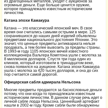
из драгоценных металлов, уходят с аукционов за
огромные деньги. Еще больше ценится оружие,
которое принадлежало известным историческим
личностям.
Катана эпохи Камакура
Катана — это классический японский меч. В свое
время они считались самыми острыми в мире. 125
сохранившихся до наших дней изделий объявлены
предметами национального достояния Японии. Это
значит, что ценные предметы антиквариата нельзя
продавать, а тем более вывозить за пределы страны.
В 1993-м году 1105 японских мечей известного
коллекционера Вальтера Комптона ушли с молотка за
8 миллионов долларов. Спустя три года один из
клинков, который изготовили в тринадцатом веке,
снова появился на аукционе. Катана эпохи Камакура
ушла с молотка за 420 тысяч долларов, и она до сих
пор считается самой дорогой.
Офицерская сабля адмирала Нельсона
Многие предметы продаются за баснословные деньги
потому, что они когда-то принадлежали известным
историческим личностям. В данном случае речь идет о
личной сабле лорда Нельсона. Ценнейший артефакт
нашли в 2002-м году. Кроме сабли были обнаружены