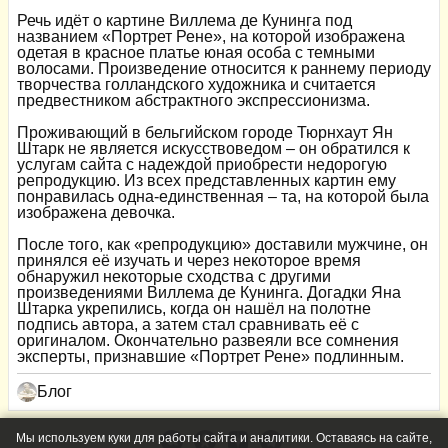
Речь идёт о картине Виллема де Кунинга под
названием «Портрет Рене», на которой изображена
одетая в красное платье юная особа с темными
волосами. Произведение относится к раннему периоду
творчества голландского художника и считается
предвестником абстрактного экспрессионизма.
Проживающий в бельгийском городе Тюрнхаут Ян
Штарк не является искусствоведом – он обратился к
услугам сайта с надеждой приобрести недорогую
репродукцию. Из всех представленных картин ему
понравилась одна-единственная – та, на которой была
изображена девочка.
После того, как «репродукцию» доставили мужчине, он
принялся её изучать и через некоторое время
обнаружил некоторые сходства с другими
произведениями Виллема де Кунинга. Догадки Яна
Штарка укрепились, когда он нашёл на полотне
подпись автора, а затем стал сравнивать её с
оригиналом. Окончательно развеяли все сомнения
эксперты, признавшие «Портрет Рене» подлинным.
Блог
Мы используем куки для работы сайта и аналитики. Оставаясь на сайте,