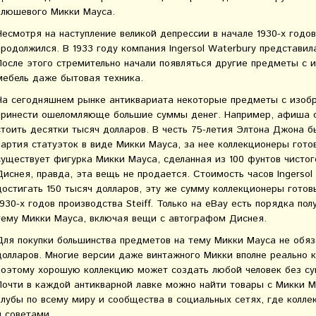
плюшевого Микки Мауса.
Несмотря на наступление великой депрессии в начале 1930-х годов
продолжился. В 1933 году компания Ingersol Waterbury представи
После этого стремительно начали появляться другие предметы с 
мебель даже бытовая техника.
На сегодняшнем рынке антиквариата некоторые предметы с изоб
принести ошеломляюще большие суммы денег. Например, афиша с
стоить десятки тысяч долларов. В честь 75-летия Элтона Джона 
партия статуэток в виде Микки Мауса, за нее коллекционеры гото
существует фигурка Микки Мауса, сделанная из 100 фунтов чистого
Диснея, правда, эта вещь не продается. Стоимость часов Ingerso
достигать 150 тысяч долларов, эту же сумму коллекционеры гото
1930-х годов производства Steiff. Только на eBay есть порядка п
тему Микки Мауса, включая вещи с автографом Диснея.
Для покупки большинства предметов на тему Микки Мауса не обяз
долларов. Многие версии даже винтажного Микки вполне реально к
поэтому хорошую коллекцию может создать любой человек без су
Почти в каждой антикварной лавке можно найти товары с Микки М
клубы по всему миру и сообщества в социальных сетях, где колл
и советами.