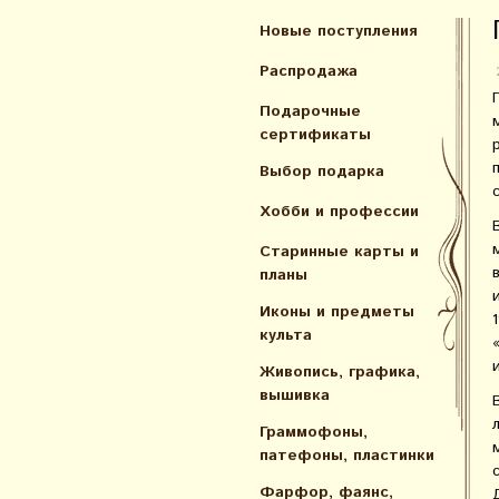
Новые поступления
Распродажа
Подарочные
сертификаты
Выбор подарка
Хобби и профессии
Старинные карты и
планы
Иконы и предметы
культа
Живопись, графика,
вышивка
Граммофоны,
патефоны, пластинки
Фарфор, фаянс,