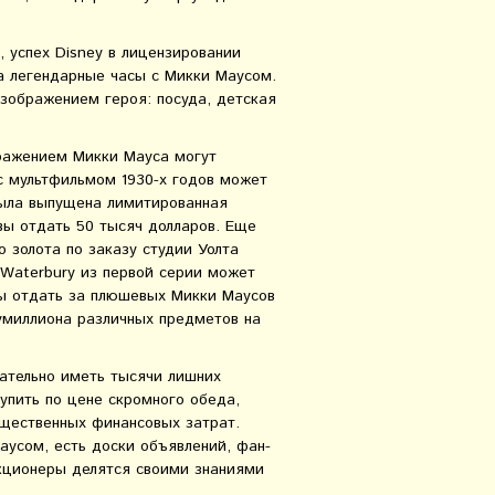
, успех Disney в лицензировании
ла легендарные часы с Микки Маусом.
изображением героя: посуда, детская
ражением Микки Мауса могут
 мультфильмом 1930-х годов может
была выпущена лимитированная
вы отдать 50 тысяч долларов. Еще
 золота по заказу студии Уолта
l Waterbury из первой серии может
вы отдать за плюшевых Микки Маусов
олумиллиона различных предметов на
ательно иметь тысячи лишних
упить по цене скромного обеда,
щественных финансовых затрат.
аусом, есть доски объявлений, фан-
екционеры делятся своими знаниями