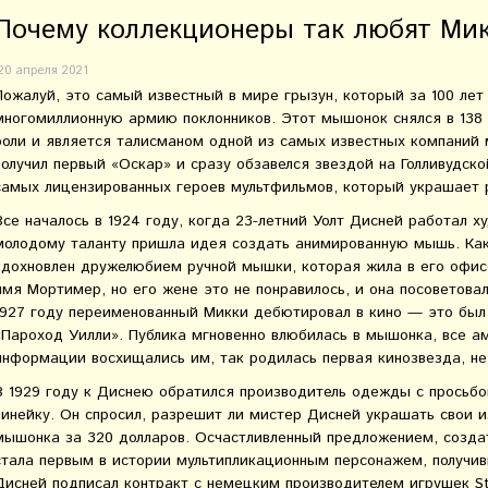
Почему коллекционеры так любят Мик
20 апреля 2021
Пожалуй, это самый известный в мире грызун, который за 100 лет
многомиллионную армию поклонников. Этот мышонок снялся в 138 
роли и является талисманом одной из самых известных компаний 
получил первый «Оскар» и сразу обзавелся звездой на Голливудск
самых лицензированных героев мультфильмов, который украшает 
Все началось в 1924 году, когда 23-летний Уолт Дисней работал 
молодому таланту пришла идея создать анимированную мышь. Как 
вдохновлен дружелюбием ручной мышки, которая жила в его офис
имя Мортимер, но его жене это не понравилось, и она посоветовал
1927 году переименованный Микки дебютировал в кино — это бы
«Пароход Уилли». Публика мгновенно влюбилась в мышонка, все а
информации восхищались им, так родилась первая кинозвезда, н
В 1929 году к Диснею обратился производитель одежды с просьб
линейку. Он спросил, разрешит ли мистер Дисней украшать свои 
мышонка за 320 долларов. Осчастливленный предложением, созда
стала первым в истории мультипликационным персонажем, получив
Дисней подписал контракт с немецким производителем игрушек Ste