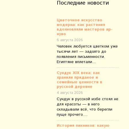
Последние новости
Цветочное искусство
модерна: как растения
вдохновляли мастеров ар-
нуво
6 августа 2026
Человек любуется цветком уже
тысячи лет — задолго до
появления письменности.
Египтяне вплетали...
Сундук XIX века: как
хранили приданое и
семейные ценности в
русской деревне
4 августа 2026
Сундук в русской избе стоял не
для красоты — в него
складывали всё, что берегли
пуще прочего....
История пикников: какую