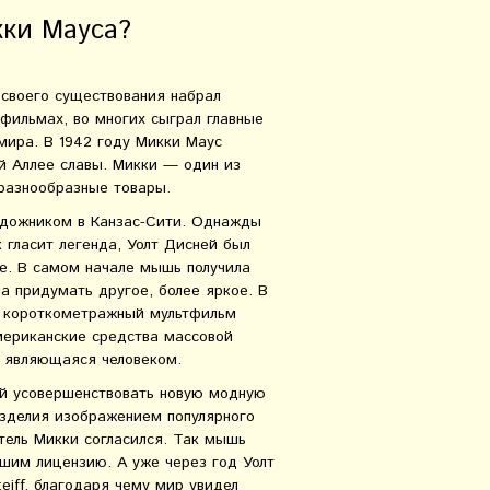
ки Мауса?
 своего существования набрал
фильмах, во многих сыграл главные
мира. В 1942 году Микки Маус
ой Аллее славы. Микки — один из
разнообразные товары.
художником в Канзас-Сити. Однажды
гласит легенда, Уолт Дисней был
е. В самом начале мышь получила
а придумать другое, более яркое. В
л короткометражный мультфильм
мериканские средства массовой
е являющаяся человеком.
ой усовершенствовать новую модную
изделия изображением популярного
тель Микки согласился. Так мышь
шим лицензию. А уже через год Уолт
iff, благодаря чему мир увидел