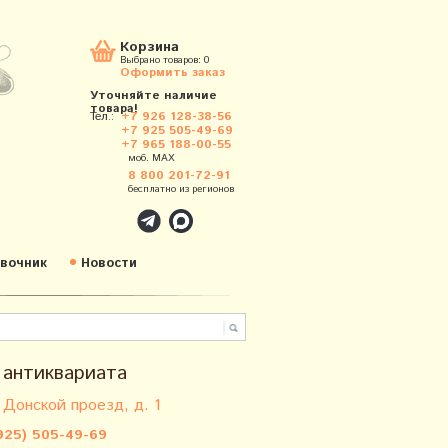
Корзина
Выбрано товаров:
0
Оформить заказ
Уточняйте наличие
товара!
Тел.:
+7 926 128-38-56
+7 925 505-49-69
+7 965 188-00-55
моб. MAX
8 800 201-72-91
бесплатно из регионов
вочник
Новости
 антиквариата
 Донской проезд, д. 1
925) 505-49-69