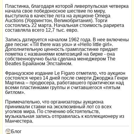
Пластинка, благодаря которой ливерпульская четверка
начала свое победоносное шествие по миру,
выступила в качестве лота на аукционе Omega
Auctions (Уоррингтон, Великобритания). Торги
состоялись 22 марта. Начальная стоимость рарирета
составляла всего 12,7 тыс. евро.
Запись датируется началом 1962 года. В нее включены
две песни: «Till there was you» и «Hello little girl».
Дополнительную ценность грампластинке придает
пометка с названиями композиций на бирке - она
собственноручно была сделана менеджером The
Beatles Брайаном Эпстайном.
Французское издание Le Figaro отметило, что аукцион
состоялся через 14 дней после смерти Джорджа Генри
Мартина – продюсера, работавшего практически над
всеми пластинками группы и считавшегося «пятым
битлом».
Примечательно, что организаторы аукциона
принимали ставки на эксклюзивный лот со всех
уголков мира. По стечению обстоятельств,
музыкальная запись отправилась к коллекционеру из
Манчестера.
Блог