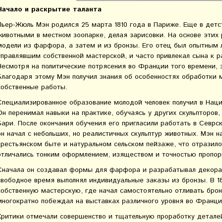
Начало и раскрытие таланта
Пьер-Жюль Мэн родился 25 марта 1810 года в Париже. Еще в детс
животными в местном зоопарке, делая зарисовки. На основе этих 
модели из фарфора, а затем и из бронзы. Его отец был опытным 
управлявшим собственной мастерской, и часто привлекал сына к р
Несмотря на политические потрясения во Франции того времени, 
Благодаря этому Мэн получил знания об особенностях обработки 
собственные работы.
Специализированное образование молодой человек получил в Наци
Он перенимал навыки на практике, обучаясь у других скульпторов,
Бари. После окончания обучения его пригласили работать в Севр
он начал с небольших, но реалистичных скульптур животных. Мэн 
крестьянском быте и натуральном сельском пейзаже, что отразило
отличались тонким оформлением, изяществом и точностью пропор
Сначала он создавал формы для фарфора и разрабатывал декорат
свободное время выполнял индивидуальные заказы из бронзы. В 
собственную мастерскую, где начал самостоятельно отливать брон
многократно побеждал на выставках различного уровня во Франци
Критики отмечали совершенство и тщательную проработку детале