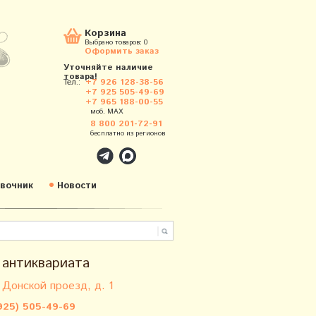
Корзина
Выбрано товаров:
0
Оформить заказ
Уточняйте наличие
товара!
Тел.:
+7 926 128-38-56
+7 925 505-49-69
+7 965 188-00-55
моб. MAX
8 800 201-72-91
бесплатно из регионов
вочник
Новости
 антиквариата
 Донской проезд, д. 1
925) 505-49-69