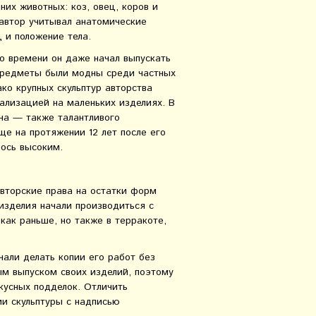
их животных: коз, овец, коров и
автор учитывал анатомические
 и положение тела.
го времени он даже начал выпускать
 предметы были модны среди частных
ко крупных скульптур авторства
ализацией на маленьких изделиях. В
эна — также талантливого
ще на протяжении 12 лет после его
лось высоким.
авторские права на остатки форм
изделия начали производиться с
 как раньше, но также в терракоте,
чали делать копии его работ без
ым выпуском своих изделий, поэтому
скусных подделок. Отличить
и скульптуры с надписью