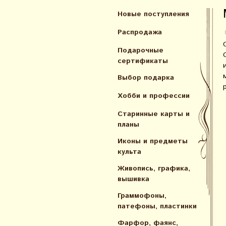
Новые поступления
Распродажа
Подарочные
сертификаты
Выбор подарка
Хобби и профессии
Старинные карты и
планы
Иконы и предметы
культа
Живопись, графика,
вышивка
Граммофоны,
патефоны, пластинки
Фарфор, фаянс,