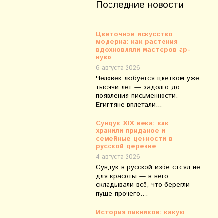
Последние новости
Цветочное искусство
модерна: как растения
вдохновляли мастеров ар-
нуво
6 августа 2026
Человек любуется цветком уже
тысячи лет — задолго до
появления письменности.
Египтяне вплетали...
Сундук XIX века: как
хранили приданое и
семейные ценности в
русской деревне
4 августа 2026
Сундук в русской избе стоял не
для красоты — в него
складывали всё, что берегли
пуще прочего....
История пикников: какую