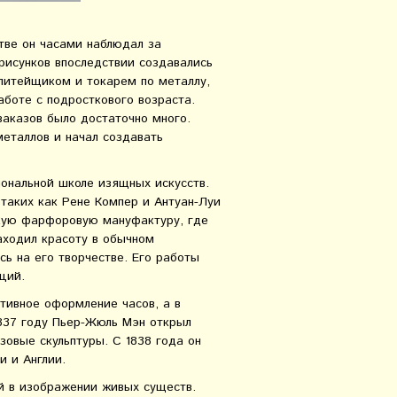
тве он часами наблюдал за
рисунков впоследствии создавались
литейщиком и токарем по металлу,
аботе с подросткового возраста.
заказов было достаточно много.
металлов и начал создавать
ональной школе изящных искусств.
 таких как Рене Компер и Антуан-Луи
скую фарфоровую мануфактуру, где
находил красоту в обычном
сь на его творчестве. Его работы
ций.
ивное оформление часов, а в
1837 году Пьер-Жюль Мэн открыл
зовые скульптуры. С 1838 года он
и и Англии.
й в изображении живых существ.