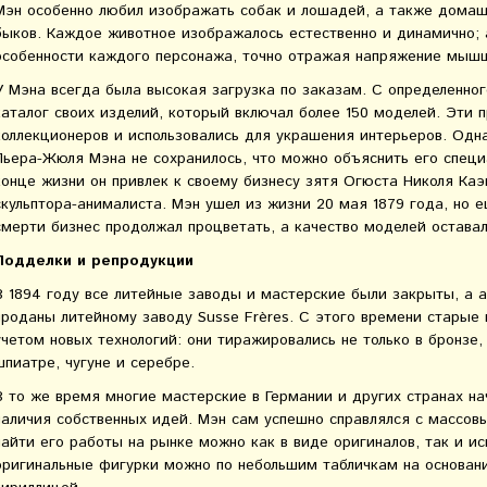
Мэн особенно любил изображать собак и лошадей, а также домашн
быков. Каждое животное изображалось естественно и динамично; 
особенности каждого персонажа, точно отражая напряжение мышц
У Мэна всегда была высокая загрузка по заказам. С определенно
каталог своих изделий, который включал более 150 моделей. Эти
коллекционеров и использовались для украшения интерьеров. Одна
Пьера-Жюля Мэна не сохранилось, что можно объяснить его специ
конце жизни он привлек к своему бизнесу зятя Огюста Николя Ка
скульптора-анималиста. Мэн ушел из жизни 20 мая 1879 года, но е
смерти бизнес продолжал процветать, а качество моделей остава
Подделки и репродукции
В 1894 году все литейные заводы и мастерские были закрыты, а 
проданы литейному заводу Susse Frères. С этого времени старые 
учетом новых технологий: они тиражировались не только в бронзе,
шпиатре, чугуне и серебре.
В то же время многие мастерские в Германии и других странах на
наличия собственных идей. Мэн сам успешно справлялся с массов
найти его работы на рынке можно как в виде оригиналов, так и и
оригинальные фигурки можно по небольшим табличкам на основани