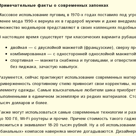
Примечательные факты о современных запонках
Массовое использование пуговиц в 1970-х годах поставило под угр
менее мода 1990-х вернула их в гардероб мужчин и даже внедрил
множество модельеров представляют в своих коллекциях подобны
В настоящее время существует три классических варианта рубаше
двойная — с двуслойной манжетой (французские), сверху пр
комбинированная — с односторонней однослойной манжетой 
спортивная — манжета снабжена и пуговицами, и отверстиям
без пиджака, зачастую навыпуск.
Разумеется, сейчас практикуют использование современных матери
приверженность спортивному стилю привносит свои коррективы, н
элементу одежды. Самые взыскательные любители шика приобрет
выполненными в единичном экземпляре из редких материалов. Сто
тысяч долларов и более.
Также могут использоваться самые современные технологии и ра
до 100 Гб, Wi-Fi роутеры и прочие. Причем стоимость такого гадж
уложиться в эквивалент 18-20 тысяч рублей. Ну а об использовании
«банальных» компасов наверняка многие догадываются. Дизайнер