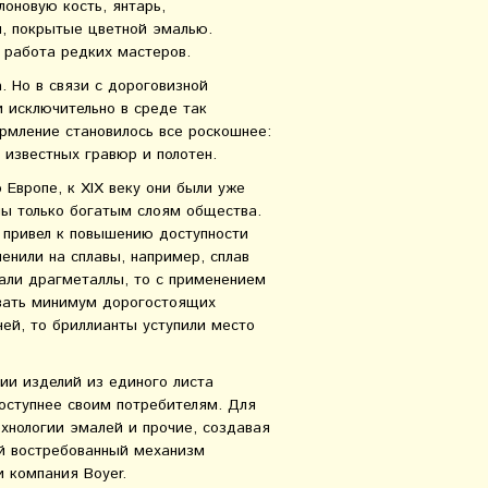
оновую кость, янтарь,
ы, покрытые цветной эмалью.
я работа редких мастеров.
. Но в связи с дороговизной
 исключительно в среде так
рмление становилось все роскошнее:
 известных гравюр и полотен.
Европе, к XIX веку они были уже
ны только богатым слоям общества.
х привел к повышению доступности
енили на сплавы, например, сплав
вали драгметаллы, то с применением
овать минимум дорогостоящих
ей, то бриллианты уступили место
ии изделий из единого листа
доступнее своим потребителям. Для
хнологии эмалей и прочие, создавая
ый востребованный механизм
и компания Boyer.