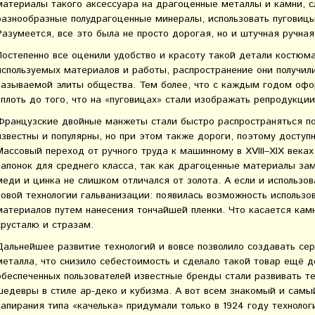
материалы такого аксессуара на драгоценные металлы и камни, сл
разнообразные полудрагоценные минералы, использовать пуговиц
Разумеется, все это была не просто дорогая, но и штучная ручна
Постепенно все оценили удобство и красоту такой детали костюма
используемых материалов и работы, распространение они получили
называемой элиты общества. Тем более, что с каждым годом офо
вплоть до того, что на «пуговицах» стали изображать репродукции
Французские двойные манжеты стали быстро распространяться по 
известны и популярны, но при этом также дороги, поэтому доступ
Массовый переход от ручного труда к машинному в XVIII–XIX века
запонок для среднего класса, так как драгоценные материалы зам
меди и цинка не слишком отличался от золота. А если и использо
новой технологии гальванизации: появилась возможность использ
материалов путем нанесения тончайшей пленки. Что касается камн
хрусталю и стразам.
Дальнейшее развитие технологий и вовсе позволило создавать сер
металла, что снизило себестоимость и сделало такой товар ещё 
обеспеченных пользователей известные бренды стали развивать те
шедевры в стиле ар-деко и кубизма. А вот всем знакомый и сам
запирания типа «качелька» придумали только в 1924 году технолог