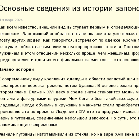
Основные сведения из истории запон
4 января 2024
Как всем известно, внешний вид выступает первым и определяющи
человеком. Зародившийся образ на этапе знакомства уже весьма 
мозгу других людей. Как говорится, встречают по одежке. Кроме 
выступает обязательным элементом корпоративного стиля. Поэто
Мужчинам в этом отношении несколько проще, чем женщинам, фо
предопределен и одни из его финальных элементов — это запонки
Начало истории
К современному виду крепления одежды в области запястий шли в
была простая веревка, ремень, потом булавка. В основе лежала пр
втором плане. Ближе к XVII веку в среде знати становится модн
лентами и фактурными шнурами. Чем богаче был такой аксессуар,
владельца. Когда объемные кружевные манжеты стали приобретат
произошло это во времена Людовика XIV, кто-то придумал исполь
парные пуговицы, соединённые небольшой цепочкой. По сути, это
напоминающие современные.
Вначале пуговицы изготавливали из стекла, но на заре XVIII века 