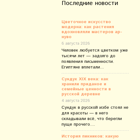
Последние новости
Цветочное искусство
модерна: как растения
вдохновляли мастеров ар-
нуво
6 августа 2026
Человек любуется цветком уже
тысячи лет — задолго до
появления письменности.
Египтяне вплетали...
Сундук XIX века: как
хранили приданое и
семейные ценности в
русской деревне
4 августа 2026
Сундук в русской избе стоял не
для красоты — в него
складывали всё, что берегли
пуще прочего....
История пикников: какую