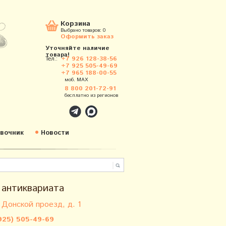
Корзина
Выбрано товаров:
0
Оформить заказ
Уточняйте наличие
товара!
Тел.:
+7 926 128-38-56
+7 925 505-49-69
+7 965 188-00-55
моб. MAX
8 800 201-72-91
бесплатно из регионов
вочник
Новости
 антиквариата
 Донской проезд, д. 1
925) 505-49-69