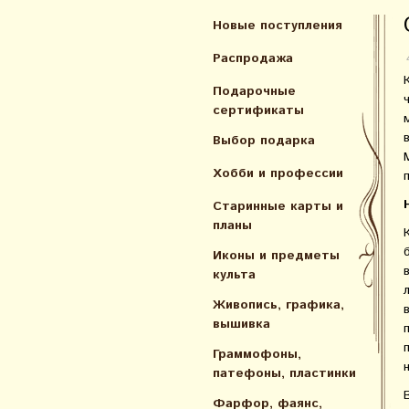
Новые поступления
Распродажа
Подарочные
сертификаты
Выбор подарка
Хобби и профессии
Старинные карты и
планы
Иконы и предметы
культа
Живопись, графика,
вышивка
Граммофоны,
патефоны, пластинки
Фарфор, фаянс,