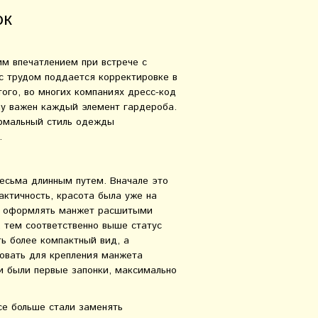
ок
м впечатлением при встрече с
с трудом поддается корректировке в
того, во многих компаниях дресс-код
му важен каждый элемент гардероба.
рмальный стиль одежды
.
есьма длинным путем. Вначале это
актичность, красота была уже на
ым оформлять манжет расшитыми
 тем соответственно выше статус
ь более компактный вид, а
зовать для крепления манжета
 и были первые запонки, максимально
все больше стали заменять