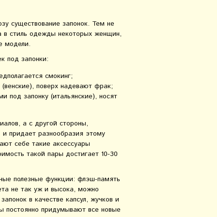
озу существование запонок. Тем не
а в стиль одежды некоторых женщин,
е модели.
к под запонки:
едполагается смокинг;
(венские), поверх надевают фрак;
и под запонку (итальянские), носят
алов, а с другой стороны,
о и придает разнообразия этому
ают себе такие аксессуары
имость такой пары достигает 10-30
зные полезные функции: флэш-память
ета не так уж и высока, можно
 запонок в качестве капсул, жучков и
ы постоянно придумывают все новые