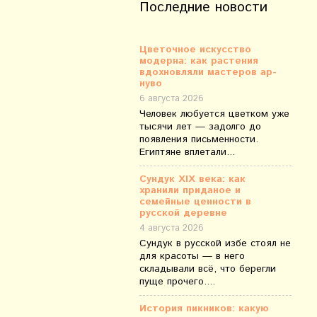
Последние новости
Цветочное искусство
модерна: как растения
вдохновляли мастеров ар-
нуво
6 августа 2026
Человек любуется цветком уже
тысячи лет — задолго до
появления письменности.
Египтяне вплетали...
Сундук XIX века: как
хранили приданое и
семейные ценности в
русской деревне
4 августа 2026
Сундук в русской избе стоял не
для красоты — в него
складывали всё, что берегли
пуще прочего....
История пикников: какую