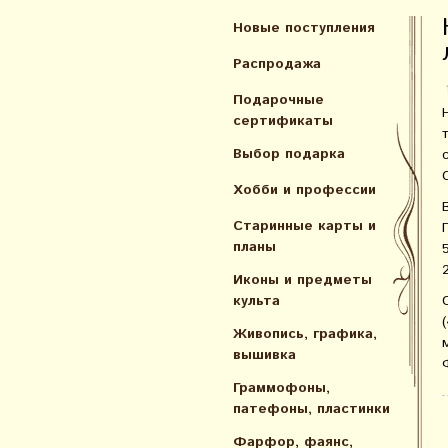
Новые поступления
Распродажа
Подарочные
сертификаты
Выбор подарка
Хобби и профессии
Старинные карты и
планы
Иконы и предметы
культа
Живопись, графика,
вышивка
Граммофоны,
патефоны, пластинки
Фарфор, фаянс,