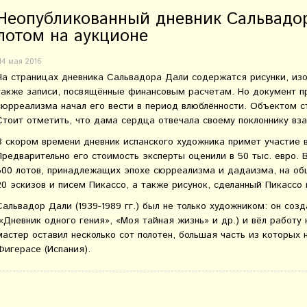
Неопубликованный дневник Сальвадо
лотом на аукционе
14 мая 2016
На страницах дневника Сальвадора Дали содержатся рисунки, и
также записи, посвящённые финансовым расчетам. Но документ пр
сюрреализма начал его вести в период влюблённости. Объектом с
Стоит отметить, что дама сердца отвечала своему поклоннику вз
В скором времени дневник испанского художника примет участие в
Предварительно его стоимость эксперты оценили в 50 тыс. евро. 
500 лотов, принадлежащих эпохе сюрреализма и дадаизма, на об
20 эскизов и писем Пикассо, а также рисунок, сделанный Пикассо
Сальвадор Дали (1939-1989 гг.) был не только художником: он созд
(«Дневник одного гения», «Моя тайная жизнь» и др.) и вёл работ
мастер оставил несколько сот полотен, большая часть из которых 
Фигерасе (Испания).