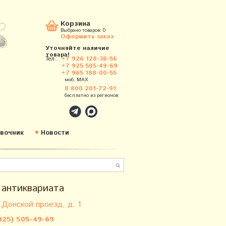
Корзина
Выбрано товаров:
0
Оформить заказ
Уточняйте наличие
товара!
Тел.:
+7 926 128-38-56
+7 925 505-49-69
+7 965 188-00-55
моб. MAX
8 800 201-72-91
бесплатно из регионов
вочник
Новости
 антиквариата
 Донской проезд, д. 1
925) 505-49-69