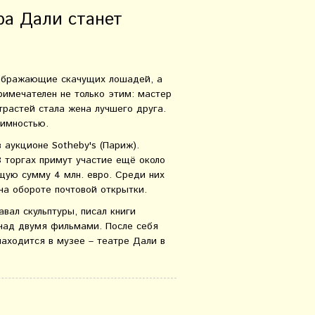
ра Дали станет
зображающие скачущих лошадей, а
имечателен не только этим: мастер
трастей стала жена лучшего друга.
аимностью.
 аукционе Sotheby's (Париж).
В торгах примут участие ещё около
щую сумму 4 млн. евро. Среди них
 на обороте почтовой открытки.
авал скульптуры, писал книги
у над двумя фильмами. После себя
находится в музее – театре Дали в