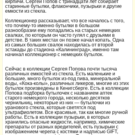
кирпичи. Сергей Попов с тринадцати лет собирает
старинные бутылки, флакончики, пузырьки и другие
емкости из стекла.
Коллекционер рассказывает, что все началось с того,
что почему-то именно бутылки в большом
разнообразии ему попадались на старых немецких
свалках, по которым он часто гулял с друзьями в
детстве. В таких местах он позже начал копать. Одна
из самых больших свалок находилась от второй
эстакады до стадиона «Калининград», именно там
начинал коллекционер с немецких бутылок.
Сейчас в коллекции Сергея Попова почти тысяча
различных емкостей из стекла. Есть маленькие и
большие, много бутылок из-под пива, минеральной
воды, «Кока-колы», различных ликеров, многие из этих
бутылок произведены в Кенигсберге. Есть в коллекции
Попова подборка бутылочек с названием аптек
старого немецкого города, несколько десятков
чернильниц, некоторые из них — бутылочки из
уранового стекла, которые светятся под
ультрафиолетом. Все красивые, так как многие ручной
работы. Есть в коллекции пузырьки, в которых
хранились опасные жидкости, например, химические
препараты от разных вредителей, есть пузырьки с
изображением черепа с костями и надписью GIFT,