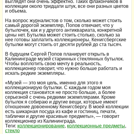
выглядят они очень эффектно. Таких флакончиков в
коллекции около тридцати штук, все они разных цветов
и объема.
На вопрос журналистов о том, сколько может стоить
самый дорогой экземпляр, Попов отвечает, что у
бутылочек, как и у другого антиквариата, конкретной
цены нет. Бутылка может стоить столько, сколько за
нее готовы заплатить коллекционеры. Кенигсбергские
бутылки могут стоить от десяти рублей до ста тысяч.
В будущем Сергей Попов планирует открыть в
Калининграде музей старинных стеклянных бутылок.
Чтобы воплотить свою мечту в реальность,
коллекционер говорит, что нужно больше работать и
искать редкие экземпляры.
«Музей — это моя цель, именно для этого я
коллекционирую бутылки. С каждым годом моя
коллекция становится не просто больше, а более
серьезной с очень редкими экземплярами. Кроме
бутылок я собираю и другие вещи, которые имеют
отношение довоенному Кенигсбергу. В моей коллекции
есть шикарная посуда из кафе и гостиниц, печати,
таблички и другие красивые предметы», — говорит
коллекционер из Калининграда.
Теги:
коллекционирование
,
коллекционные предметы
,
стекло