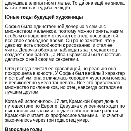
девушка в элегантном платье. Тогда она ещё не знала,
какая тяжёлая судьба ее ждёт.
Юные годы будущей художницы
Софья была единственной дочерью в семье с
множеством мальчиков, поэтому можно понять, каким
особым отношением окружил ее отец, посвящая ей
все свое свободное время. Он рано заметил, что у
девочки есть способности к рисованию, и стал ее
учить. Девочка обожала наблюдать за тем, как отец
создаёт свои работы, а Иван Крамской был счастлив
делиться с ней своими секретами.
Отец всегда считал ее красавицей, но реально она
похорошела в юности. У Софьи был весёлый характер
и острый ум, она отличалась хорошим чувством юмора
и великолепно умела танцевать. Все это привлекало
множество поклонников, но отец навсегда остался ее
лучшим другом.
Когда ей исполнилось 17 лет, Крамской берет дочь в
путешествие по Европе. Девушка с упоением ходит по
выставочным залам и создает собственные работы.
Крамской считает их профессиональными. Но счастье
закончилось через три года отец умер.
Взрослые годы