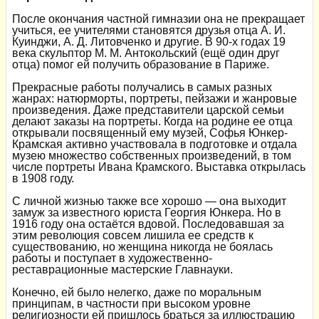
После окончания частной гимназии она не прекращает
учиться, ее учителями становятся друзья отца А. И.
Куинджи, А. Д. Литовченко и другие. В 90-х годах 19
века скульптор М. М. Антокольский (ещё один друг
отца) помог ей получить образование в Париже.
Прекрасные работы получались в самых разных
жанрах: натюрморты, портреты, пейзажи и жанровые
произведения. Даже представители царской семьи
делают заказы на портреты. Когда на родине ее отца
открывали посвященный ему музей, Софья Юнкер-
Крамская активно участвовала в подготовке и отдала
музею множество собственных произведений, в том
числе портреты Ивана Крамского. Выставка открылась
в 1908 году.
С личной жизнью также все хорошо — она выходит
замуж за известного юриста Георгия Юнкера. Но в
1916 году она остаётся вдовой. Последовавшая за
этим революция совсем лишила ее средств к
существованию, но женщина никогда не боялась
работы и поступает в художественно-
реставрационные мастерские Главнауки.
Конечно, ей было нелегко, даже по моральным
принципам, в частности при высоком уровне
религиозности ей пришлось браться за иллюстрацию