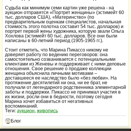
Судьба как минимум семи картин уже решена - на
аукцион отправятся «Портрет женщины» (эстимейт 60
тыс. долларов США), «Материнство» (по
предварительным оценкам специалистов, начальная
стоимость этого полотна составит 54 тыс. долларов) и
портрет первой жены художника, которую звали Ольга
Хохлова (эстимейт 60 тыс. долларов. Все они были
написаны в 60-летний период (1905-1965 гг.).
Стоит отметить, что Марина Пикассо никому не
доверяет работу по ведению переговоров: она
самостоятельно созванивается с потенциальными
клиентами из Женевы и поддерживает с ними деловые
отношения. Свое решение о продаже коллекции
женщина объяснила личными мотивами –
доставшееся ее наследство было «без любви». На
протяжение десятилетий ни она, ни ее брат, не
получали от легендарного родственника элементарной
заботы и поддержки. Пикассо не принимал участия в
их жизни, росли они в бедности, поэтому сегодня
Марина хочет избавиться от негативных
воспоминаний.
Теги:
аукцион
,
живопись
Блог